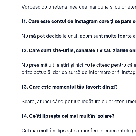
Vorbesc cu prietena mea cea mai bună și cu prieteni
11. Care este contul de Instagram care ți se pare 
Nu mă pot decide la unul, acum sunt multe foarte act
12. Care sunt site-urile, canalale TV sau ziarele on
Nu prea mă uit la știri și nici nu le citesc pentru c
criza actuală, dar ca sursă de informare ar fi Insta
13. Care este momentul tău favorit din zi?
Seara, atunci când pot lua legătura cu prietenii mei
14. Ce îți lipsește cel mai mult în izolare?
Cel mai mult îmi lipsește atmosfera și momentele p