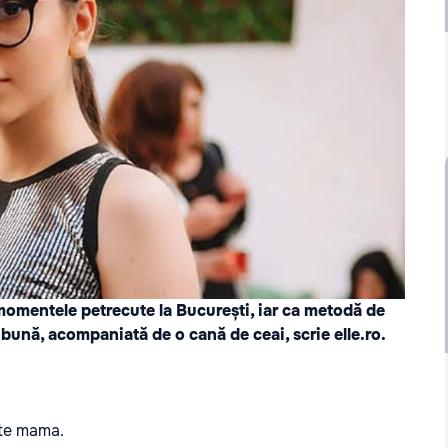
i momentele petrecute la București, iar ca metodă de
e bună, acompaniată de o cană de ceai, scrie
elle.ro
.
ște mama.