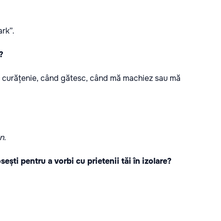
ark”.
ă?
ac curățenie, când gătesc, când mă machiez sau mă
n.
sești pentru a vorbi cu prietenii tăi în izolare?