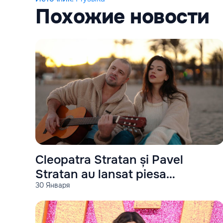
Похожие новости
Cleopatra Stratan și Pavel
Stratan au lansat piesa
30 Января
”Zâmbește”