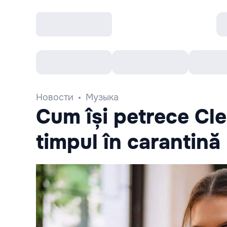
Все cобытия
Afisha рекомендует
К
Новости
Музыка
Cum își petrece Cl
timpul în carantină