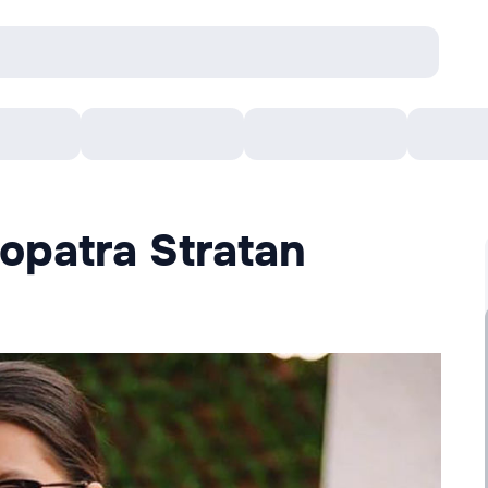
онцерты
Театр
Кишинев Арена
Кино
eopatra Stratan