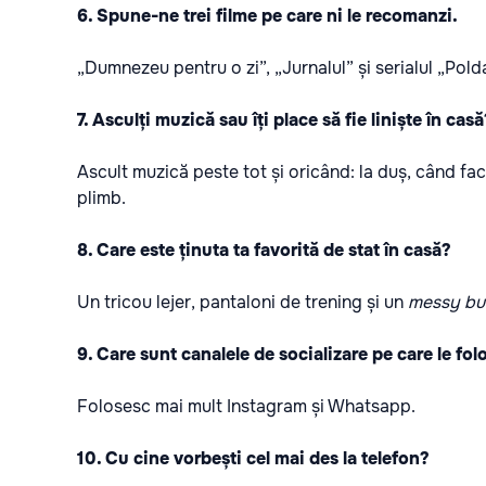
6. Spune-ne trei filme pe care ni le recomanzi.
„Dumnezeu pentru o zi”, „Jurnalul” și serialul „Pold
7. Asculți muzică sau îți place să fie liniște în cas
Ascult muzică peste tot și oricând: la duș, când f
plimb.
8. Care este ținuta ta favorită de stat în casă?
Un tricou lejer, pantaloni de trening și un
messy bu
9. Care sunt canalele de socializare pe care le folo
Folosesc mai mult Instagram și Whatsapp.
10. Cu cine vorbești cel mai des la telefon?