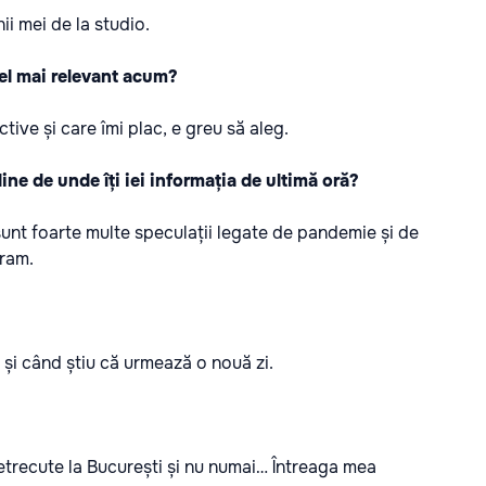
i mei de la studio.
cel mai relevant acum?
ive și care îmi plac, e greu să aleg.
line de unde îți iei informația de ultimă oră?
ă sunt foarte multe speculații legate de pandemie și de
gram.
 și când știu că urmează o nouă zi.
etrecute la București și nu numai… Întreaga mea