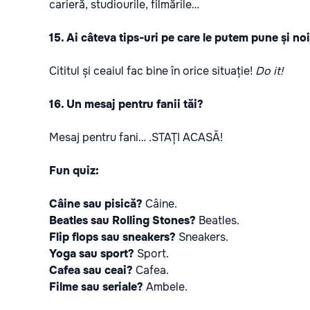
carieră, studiourile, filmările…
15. Ai câteva tips-uri pe care le putem pune și noi
Cititul și ceaiul fac bine în orice situație!
Do it!
16. Un mesaj pentru fanii tăi?
Mesaj pentru fani… .STAȚI ACASĂ!
Fun quiz:
Câine sau pisică?
Câine.
Beatles sau Rolling Stones?
Beatles.
Flip flops sau sneakers?
Sneakers.
Yoga sau sport?
Sport.
Cafea sau ceai?
Cafea.
Filme sau seriale?
Ambele.