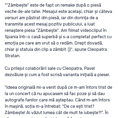
""Zâmbește" este de fapt un remake după o piesă
veche de-ale tatei. Mesajul este același, chiar și câteva
versuri am păstrat din piesă, iar din dorința de a
transmite acest mesaj pozitiv publicului, a luat
renaștere piesa "Zâmbește". Am filmat videoclipul în
Spania într-o casă superbă și s-a completat perfect cu
emoția pe care am vrut să o redăm. Drept dovadă,
chiar și statuia din clip a zâmbit :))", spune Cleopatra
Stratan.
Cu prilejul colaborării sale cu Cleopatra, Pavel
dezvăluie și cum a fost scrisă varianta inițială a piesei.
"Ideea originală mi-a venit după ce m-am întors trist de
la un concert că nu apucasem să fac poze și să dau
autografe fanilor care mă așteptau. Când m-am întors
în mașină, soția m-a întrebat: "De ce ești trist?
Zâmbește! Ai văzut lumea cât de mult te iubește?!". În