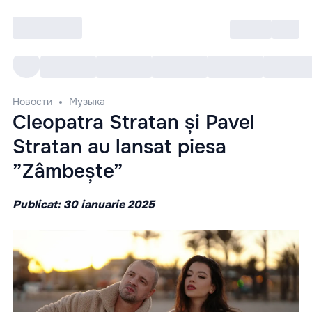
Войти
RO
Все cобытия
Afisha ре
Новости
Музыка
Cleopatra Stratan și Pavel
Stratan au lansat piesa
”Zâmbește”
Publicat: 30 ianuarie 2025