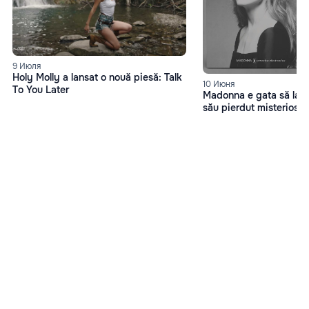
9 Июля
Holy Molly a lansat o nouă piesă: Talk
10 Июня
To You Later
Madonna e gata să lan
său pierdut misterios di