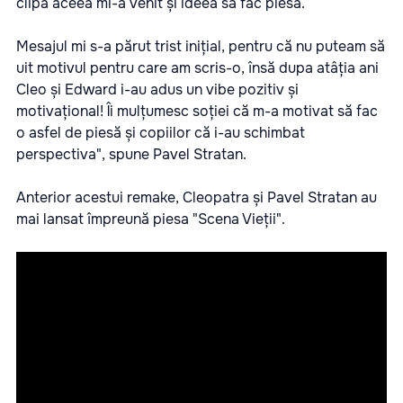
clipa aceea mi-a venit și ideea să fac piesa.
Mesajul mi s-a părut trist inițial, pentru că nu puteam să
uit motivul pentru care am scris-o, însă dupa atâția ani
Cleo și Edward i-au adus un vibe pozitiv și
motivațional! Îi mulțumesc soției că m-a motivat să fac
o asfel de piesă și copiilor că i-au schimbat
perspectiva", spune Pavel Stratan.
Anterior acestui remake, Cleopatra și Pavel Stratan au
mai lansat împreună piesa "Scena Vieții".