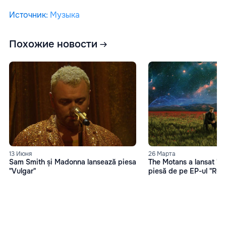
Источник
:
Музыка
Похожие новости
13 Июня
26 Марта
Sam Smith și Madonna lansează piesa
The Motans a lansat "O
"Vulgar"
piesă de pe EP-ul "Reh