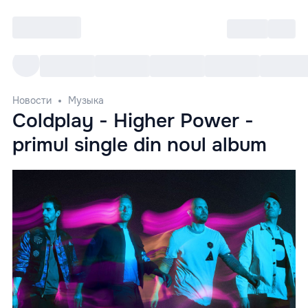
Войти
RO
Все cобытия
Afisha ре
Новости
Музыка
Coldplay - Higher Power -
primul single din noul album