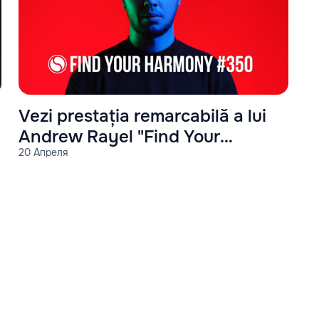
Vezi prestația remarcabilă a lui
Andrew Rayel "Find Your
20 Апреля
Harmony #350"