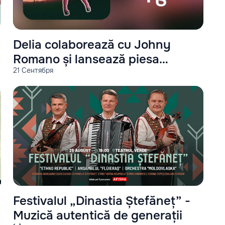
Delia colaborează cu Johny
Romano și lansează piesa
21 Сентября
"Miami"
Festivalul „Dinastia Ștefăneț” -
Muzică autentică de generații