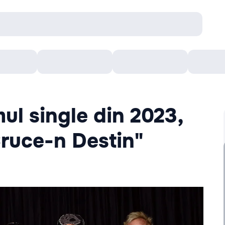
онцерты
Театр
Кишинев Арена
Кино
ul single din 2023,
Cruce-n Destin"