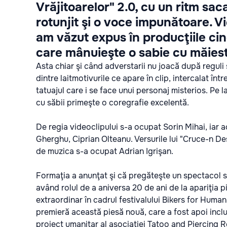
Vrăjitoarelor" 2.0, cu un ritm sa
rotunjit şi o voce impunătoare. V
am văzut expus în producţiile ci
care mânuieşte o sabie cu măiestr
Asta chiar şi când adverstarii nu joacă după reguli 
dintre laitmotivurile ce apare în clip, intercalat în
tatuajul care i se face unui personaj misterios. Pe 
cu săbii primeşte o coregrafie excelentă.
De regia videoclipului s-a ocupat Sorin Mihai, iar act
Gherghu, Ciprian Olteanu. Versurile lui "Cruce-n Dest
de muzica s-a ocupat Adrian Igrişan.
Formaţia a anunţat şi că pregăteşte un spectacol sp
având rolul de a aniversa 20 de ani de la apariţia p
extraordinar în cadrul festivalului Bikers for Humani
premieră această piesă nouă, care a fost apoi incl
proiect umanitar al asociaţiei Tatoo and Piercing Ro