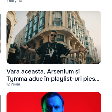
1 Августа
Vara aceasta, Arsenium și
Tymma aduc în playlist-uri piesa
12 Июля
Bella Hadid