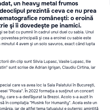
cadat, un heavy metal frumos
ideoclipul prezintă ceva ce nu prea
nematografice româneşti: o eroină
ie şi îi dovedeşte pe inamici.
şi se bat cu pumnii în cadrul unui duel cu sabia. Unul
tre povestea principală şi cea a eroinei cu sabie este
la minutul 4 avem şi un solo savuros, exact când lupta
orii din clip sunt Silvia Lupasc, Vasile Lupasc, Ilie
in" sunt scrise de Adrian Igrişan, Claudiu Cirtina, iar
ecial care va avea loc la Sala Palatului în Bucureşti,
iesei "Ploaia". În 2022 formaţia a susţinut un concert
ty, care s-a desfăşurat la Brezoi. Acolo s-a auzit în
usă în compilaţia "MusInk for Humanity". Acela este un
mânia, iar de altfel tema tatuajului e puternic amintită