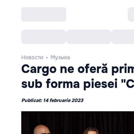
Все cобытия
Afisha рекомендует
К
Новости
Музыка
Cargo ne oferă prim
sub forma piesei "
Publicat: 14 februarie 2023