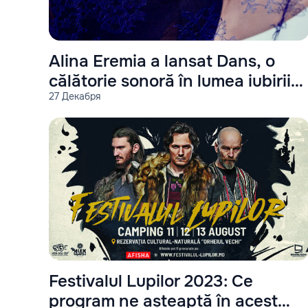
Alina Eremia a lansat Dans, o
călătorie sonoră în lumea iubirii
27 Декабря
ideale
Festivalul Lupilor 2023: Ce
program ne așteaptă în acest