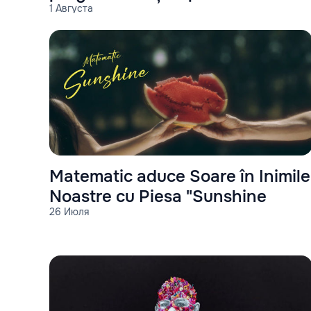
1 Августа
an?
Matematic aduce Soare în Inimile
Noastre cu Piesa "Sunshine
26 Июля