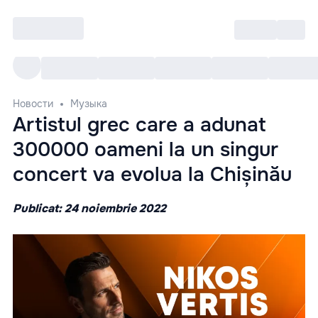
Войти
RO
Все cобытия
Afisha ре
Новости
Музыка
Artistul grec care a adunat
300000 oameni la un singur
concert va evolua la Chișinău
Publicat: 24 noiembrie 2022