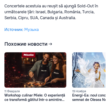
Concertele acestuia au reușit să ajungă Sold-Out în
următoarele țări: Israel, Bulgaria, România, Turcia,
Serbia, Cipru, SUA, Canada și Australia.
Источник
:
Музыка
Похожие новости
11 Февраля
19 Ноября
Workshop culinar Miele: O experiență
Energi-Ea: noul concep
ce transformă gătitul într-o amintire
semnat de Olesea Nes
memorabilă