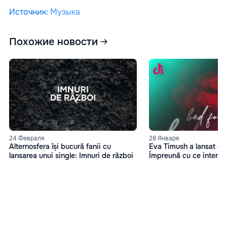
Источник
:
Музыка
Похожие новости
24 Февраля
28 Января
Alternosfera își bucură fanii cu
Eva Timush a lansat o 
lansarea unui single: Imnuri de război
Împreună cu ce interpre