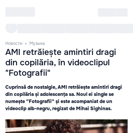
Войти
RO
Все cобытия
Afisha ре
Новости
Музыка
AMI retrăiește amintiri dragi
din copilăria, în videoclipul
"Fotografii"
Cuprinsă de nostalgie, AMI retrăiește amintiri dragi
din copilăria și adolescența sa. Noul ei single se
numește ”Fotografii” și este acompaniat de un
videoclip alb-negru, regizat de Mihai Sighinas.