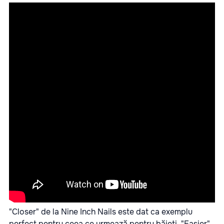
"Closer" de la Nine Inch Nails este dat ca exemplu
perfect pentru ceea ce urmează pentru băieţi. "Easier"