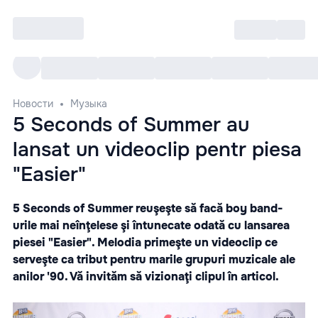
Войти
RO
Все cобытия
Afisha ре
Новости
Музыка
5 Seconds of Summer au
lansat un videoclip pentr piesa
"Easier"
5 Seconds of Summer reuşeşte să facă boy band-
urile mai neînţelese şi întunecate odată cu lansarea
piesei "Easier". Melodia primeşte un videoclip ce
serveşte ca tribut pentru marile grupuri muzicale ale
anilor '90. Vă invităm să vizionaţi clipul în articol.