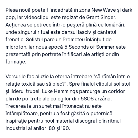
Piesa nouă poate fi încadrată în zona New Wave şi dark
pop, iar videoclipul este regizat de Grant Singer.
Acţiunea se petrece într-o peşteră plină cu lumânări,
unde singurul ritual este dansul lasciv şi cântatul
frenetic. Solistul pare un Prometeu înlănţuit de
microfon, iar noua epocă 5 Seconds of Summer este
prezentată prin portrete în flăcări ale artiştilor din
formaţie.
Versurile fac aluzie la eterna întrebare "să rămân într-o
relaţie toxică sau să plec?". Spre finalul clipului solistul
şi liderul trupei, Luke Hemmings parcurge un coridor
plin de portrete ale colegilor din 5SOS arzând.
Trecerea la un sunet mai întunecat nu este
întâmplătoare, pentru a fost găsită o puternică
inspiraţie pentru noul material discografic în ritmul
industrial al anilor '80 şi '90.