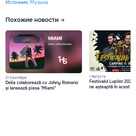
Источник
:
Музыка
Похожие новости
1 Августа
21 Сентября
Festivalul Lupilor 2023
Delia colaborează cu Johny Romano
ne așteaptă în acest an
și lansează piesa "Miami"