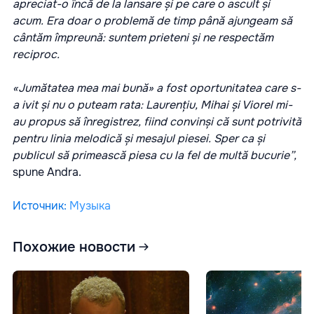
apreciat-o încă de la lansare și pe care o ascult și
acum. Era doar o problemă de timp până ajungeam să
cântăm împreună: suntem prieteni și ne respectăm
reciproc.
«Jumătatea mea mai bună» a fost oportunitatea care s-
a ivit și nu o puteam rata: Laurențiu, Mihai și Viorel mi-
au propus să înregistrez, fiind convinși că sunt potrivită
pentru linia melodică și mesajul piesei. Sper ca și
publicul să primească piesa cu la fel de multă bucurie”,
spune Andra.
Источник
:
Музыка
Похожие новости