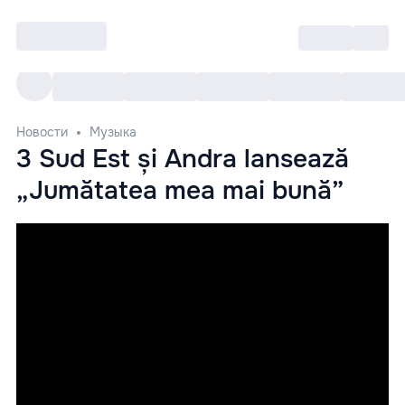
Войти
RO
Все cобытия
Afisha ре
Новости
Музыка
3 Sud Est și Andra lansează
„Jumătatea mea mai bună”