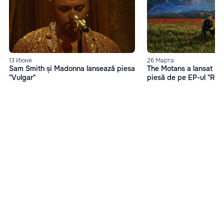
13 Июня
26 Марта
Sam Smith și Madonna lansează piesa
The Motans a lansat "O
"Vulgar"
piesă de pe EP-ul "Reh