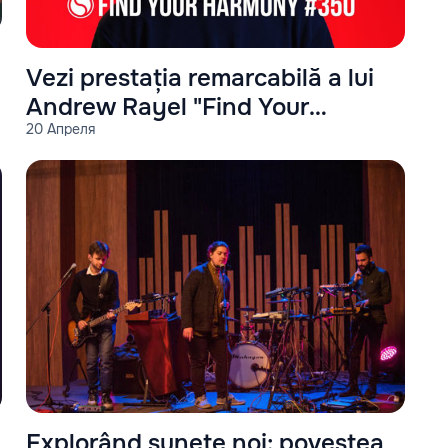
Vezi prestația remarcabilă a lui
Andrew Rayel "Find Your
20 Апреля
Harmony #350"
Explorând sunete noi: povestea