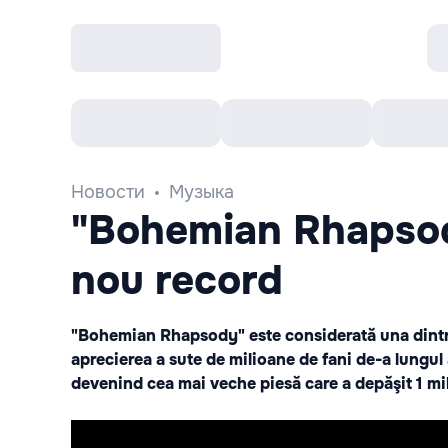
Все cобытия
Afisha рекомендует
К
Новости
Музыка
"Bohemian Rhapsod
nou record
"Bohemian Rhapsody" este considerată una dintre 
aprecierea a sute de milioane de fani de-a lungul 
devenind cea mai veche piesă care a depăşit 1 mil