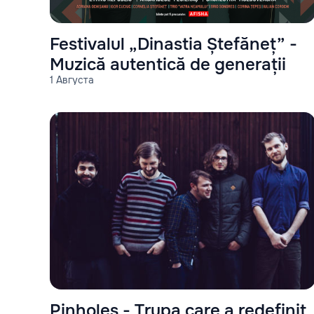
Festivalul „Dinastia Ștefăneț” -
Muzică autentică de generații
1 Августа
Pinholes - Trupa care a redefinit