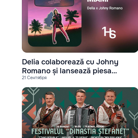
Delia colaborează cu Johny
Romano și lansează piesa
21 Сентября
"Miami"