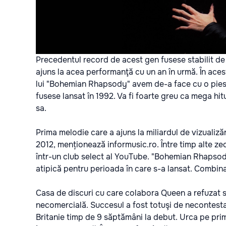
Precedentul record de acest gen fusese stabilit d
ajuns la acea performanţă cu un an în urmă. În acest 
lui "Bohemian Rhapsody" avem de-a face cu o piesă
fusese lansat în 1992. Va fi foarte greu ca mega hi
sa.
Prima melodie care a ajuns la miliardul de vizualiz
2012, menționează
informusic.ro.
Între timp alte z
într-un club select al YouTube. "Bohemian Rhapsody" 
atipică pentru perioada în care s-a lansat. Combina
Casa de discuri cu care colabora Queen a refuzat 
necomercială. Succesul a fost totuşi de necontestat
Britanie timp de 9 săptămâni la debut. Urca pe pri