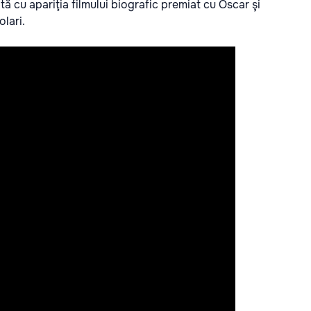
ată cu apariţia filmului biografic premiat cu Oscar şi
lari.