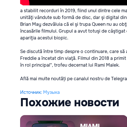
a stabilit recorduri în 2019, fiind unul dintre cele 
unităţi vândute sub formă de disc, dar şi digital din
Brian May dezvăluia că el şi trupa Queen nu au obţ
încasările filmului. Grupul a avut totuşi de câştiga
apariţia acestui biopic.
Se discută între timp despre o continuare, care să 
Freddie a încetat din viaţă. Filmul din 2018 a primi
în rol principal", trofeu decernat lui Rami Malek.
Află mai multe noutăți pe canalul nostru de Telegr
Источник
:
Музыка
Похожие новости