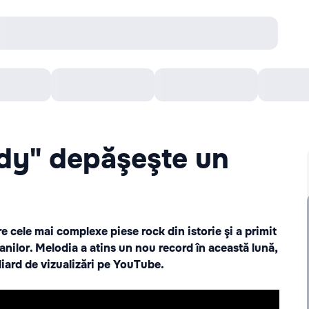
онцерты
Театр
Кишинев Арена
Кино
y" depăşeşte un
cele mai complexe piese rock din istorie şi a primit
anilor. Melodia a atins un nou record în această lună,
iard de vizualizări pe YouTube.