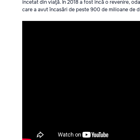
încetat din viaţă. În 2018 a fost încă o revenire, od
care a avut încasări de peste 900 de milioane de do