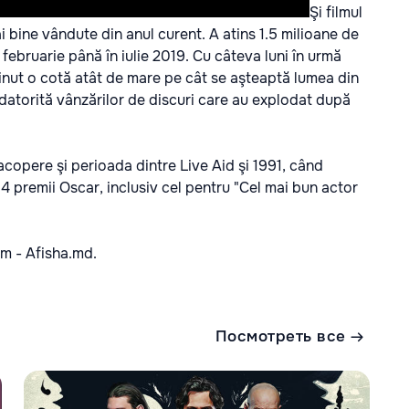
Şi filmul
mai bine vândute din anul curent. A atins 1.5 milioane de
 februarie până în iulie 2019. Cu câteva luni în urmă
inut o cotă atât de mare pe cât se aşteaptă lumea din
t datorită vânzărilor de discuri care au explodat după
acopere şi perioada dintre Live Aid şi 1991, când
t 4 premii Oscar, inclusiv cel pentru "Cel mai bun actor
am -
Afisha.md.
Посмотреть все