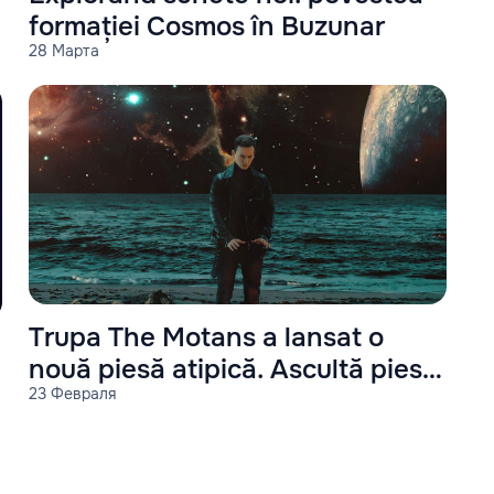
formației Cosmos în Buzunar
28 Марта
Trupa The Motans a lansat o
nouă piesă atipică. Ascultă piesa
23 Февраля
în articol