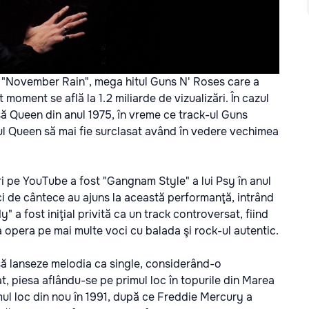
e "November Rain", mega hitul Guns N' Roses care a
moment se află la 1.2 miliarde de vizualizări. În cazul
 Queen din anul 1975, în vreme ce track-ul Guns
tul Queen să mai fie surclasat având în vedere vechimea
ări pe YouTube a fost "Gangnam Style" a lui Psy în anul
eci de cântece au ajuns la această performanţă, intrând
a fost iniţial privită ca un track controversat, fiind
 opera pe mai multe voci cu balada şi rock-ul autentic.
să lanseze melodia ca single, considerând-o
, piesa aflându-se pe primul loc în topurile din Marea
mul loc din nou în 1991, după ce Freddie Mercury a