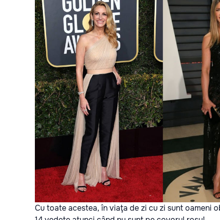
Cu toate acestea, în viaţa de zi cu zi sunt oameni o
14 vedete atunci când nu sunt pe covorul roşu!