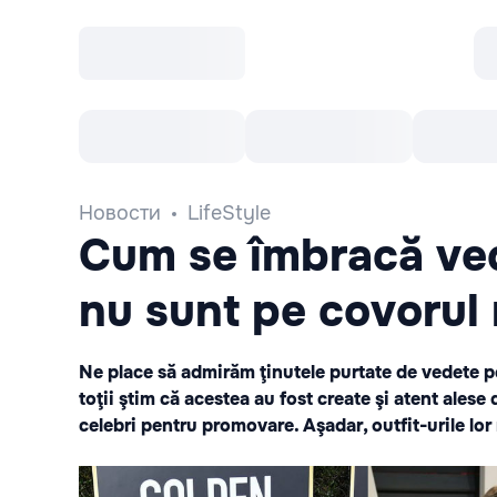
Все cобытия
Afisha рекомендует
К
Новости
LifeStyle
Cum se îmbracă ved
nu sunt pe covorul
Ne place să admirăm ţinutele purtate de vedete pe
toţii ştim că acestea au fost create şi atent alese d
celebri pentru promovare. Aşadar, outfit-urile lor