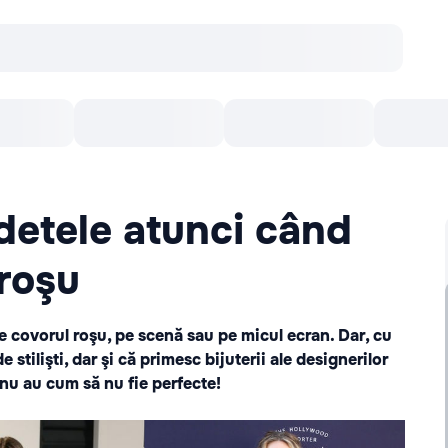
онцерты
Театр
Кишинев Арена
Кино
etele atunci când
 roşu
 covorul roşu, pe scenă sau pe micul ecran. Dar, cu
e stilişti, dar şi că primesc bijuterii ale designerilor
 nu au cum să nu fie perfecte!