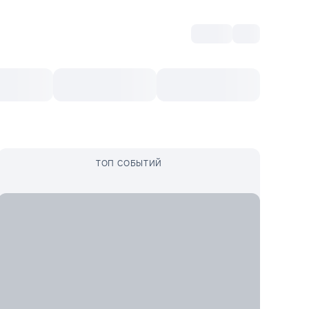
Войти
RO
Культурный ваучер
Топ 10
Ещё
ТОП СОБЫТИЙ