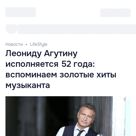
Войти
RO
Все cобытия
Afisha ре
Новости
LifeStyle
Леониду Агутину
исполняется 52 года:
вспоминаем золотые хиты
музыканта