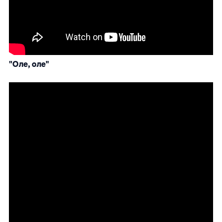
"Оле, оле"