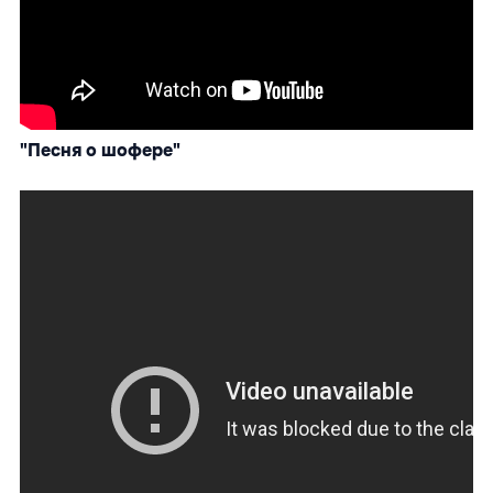
"Песня о шофере"