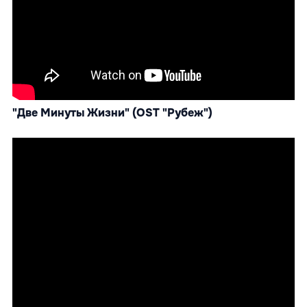
"Две Минуты Жизни" (OST "Рубеж")