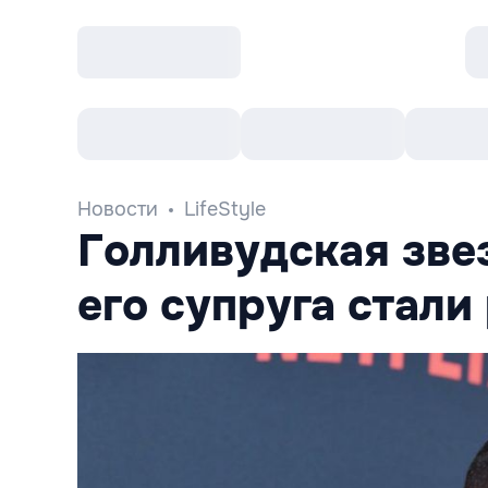
Все cобытия
Afisha рекомендует
К
Новости
LifeStyle
Голливудская зве
его супруга стал