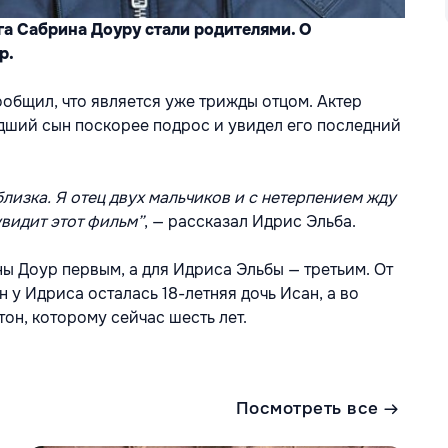
га Сабрина Доуру стали родителями. О
р.
общил, что является уже трижды отцом. Актер
ладший сын поскорее подрос и увидел его последний
близка. Я отец двух мальчиков и с нетерпением жду
увидит этот фильм”
, — рассказал Идрис Эльба.
 Доур первым, а для Идриса Эльбы — третьим. От
у Идриса осталась 18-летняя дочь Исан, а во
он, которому сейчас шесть лет.
Посмотреть все