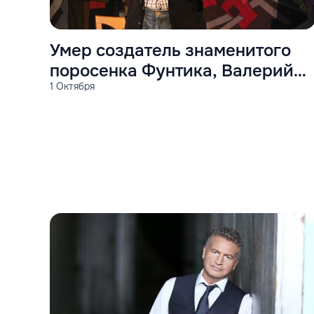
Умер cоздатель знаменитого
поросенка Фунтика, Валерий
1 Октября
Шульжик