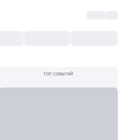
Войти
RO
Культурный ваучер
Топ 10
Ещё
ТОП СОБЫТИЙ