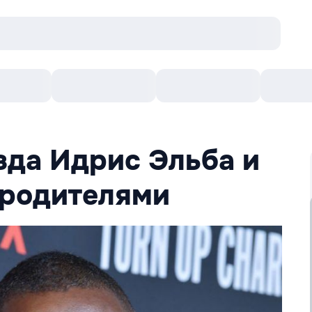
онцерты
Театр
Кишинев Арена
Кино
зда Идрис Эльба и
и родителями