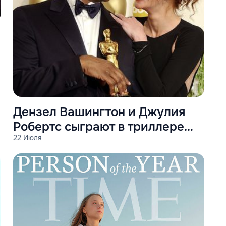
Дензел Вашингтон и Джулия
Робертс сыграют в триллере
22 Июля
“Оставь мир позади”