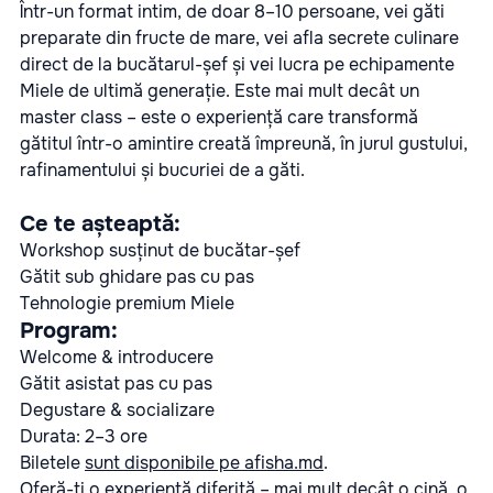
Într-un format intim, de doar 8–10 persoane, vei găti
preparate din fructe de mare, vei afla secrete culinare
direct de la bucătarul-șef și vei lucra pe echipamente
Miele de ultimă generație. Este mai mult decât un
master class – este o experiență care transformă
gătitul într-o amintire creată împreună, în jurul gustului,
rafinamentului și bucuriei de a găti.
Ce te așteaptă:
Workshop susținut de bucătar-șef
Gătit sub ghidare pas cu pas
Tehnologie premium Miele
Program:
Welcome & introducere
Gătit asistat pas cu pas
Degustare & socializare
Durata: 2–3 ore
Biletele
sunt disponibile pe afisha.md
.
Oferă-ți o experiență diferită – mai mult decât o cină, o