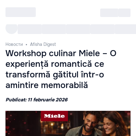
Войти
RO
Все cобытия
Afisha ре
Новости
Afisha Digest
Workshop culinar Miele – O
experiență romantică ce
transformă gătitul într-o
amintire memorabilă
Publicat: 11 februarie 2026