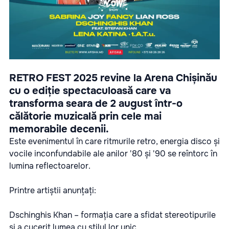
RETRO FEST 2025 revine la Arena Chișinău
cu o ediție spectaculoasă care va
transforma seara de 2 august într-o
călătorie muzicală prin cele mai
memorabile decenii.
Este evenimentul în care ritmurile retro, energia disco și
vocile inconfundabile ale anilor '80 și '90 se reîntorc în
lumina reflectoarelor.
Printre artiștii anunțați:
Dschinghis Khan – formația care a sfidat stereotipurile
și a cucerit lumea cu stilul lor unic