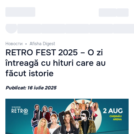
Войти
RO
Все cобытия
Afisha ре
Новости
Afisha Digest
RETRO FEST 2025 – O zi
întreagă cu hituri care au
făcut istorie
Publicat: 16 iulie 2025