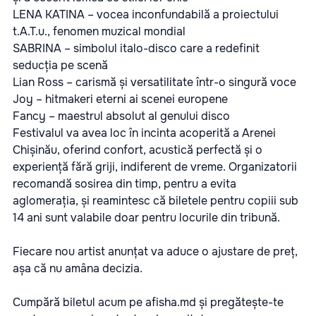
LENA KATINA – vocea inconfundabilă a proiectului
t.A.T.u., fenomen muzical mondial
SABRINA – simbolul italo-disco care a redefinit
seducția pe scenă
Lian Ross – carismă și versatilitate într-o singură voce
Joy – hitmakeri eterni ai scenei europene
Fancy – maestrul absolut al genului disco
Festivalul va avea loc în incinta acoperită a Arenei
Chișinău, oferind confort, acustică perfectă și o
experiență fără griji, indiferent de vreme. Organizatorii
recomandă sosirea din timp, pentru a evita
aglomerația, și reamintesc că biletele pentru copiii sub
14 ani sunt valabile doar pentru locurile din tribună.
Fiecare nou artist anunțat va aduce o ajustare de preț,
așa că nu amâna decizia.
Cumpără biletul acum pe
afisha.md
și pregătește-te