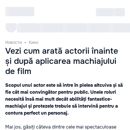
Войти
RO
Все cобытия
Afisha ре
Новости
Кино
Vezi cum arată actorii înainte
și după aplicarea machiajului
de film
Scopul unui actor este să intre în pielea altcuiva și să
fie cât mai convingător pentru public. Unele roluri
necesită însă mai mult decât abilități fantastice-
machiajul și protezele trebuie să intervină pentru a
contura perfect un personaj.
Mai jos, găsiți câteva dintre cele mai spectaculoase