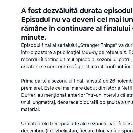
A fost dezvăluită durata episodul
Episodul nu va deveni cel mai lung
rămâne în continuare al finalului
minute.
Episodul final al serialului „Stranger Things” va du
într-o postare a publicației
Variety
pe rețeaua X. Epi
recordul îl deține ultimul episod al sezonului patru,
creatorii se concentrează pe climaxul confruntării 
Prima parte a sezonului final, lansată pe 26 noiemb
premierei. Este cel mai mare debut din istoria Netflix
Duffer, au menționat anterior într-un interviu că st
unui lungmetraj, deoarece o durată obișnuită a unui
material.
Următoarele trei episoade ale sezonului vor fi lans
decembrie (în Uzbekistan, fiecare bloc va fi disponib