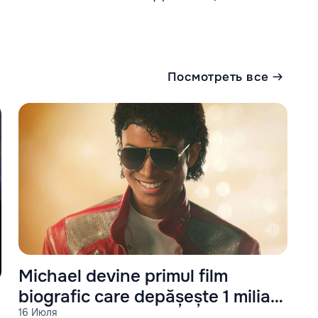
Посмотреть все
Michael devine primul film
biografic care depășește 1 miliard
16 Июля
de dolari la box office