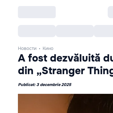
Все cобытия
Afisha рекомендует
К
Новости
Кино
A fost dezvăluită d
din „Stranger Thin
Publicat: 3 decembrie 2025