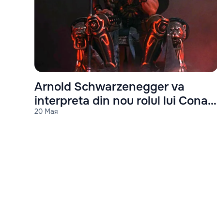
Arnold Schwarzenegger va
interpreta din nou rolul lui Conan
20 Мая
Barbarul