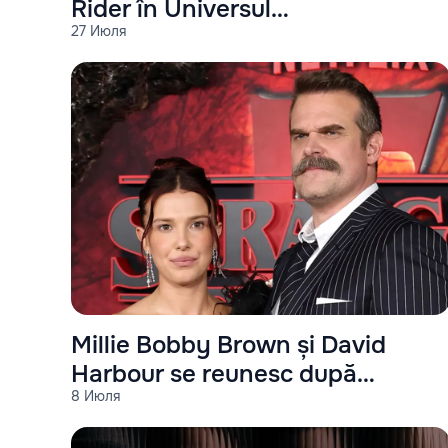
Rider în Universul
27 Июля
Cinematografic Marvel
Millie Bobby Brown și David
Harbour se reunesc după
8 Июля
„Stranger Things”