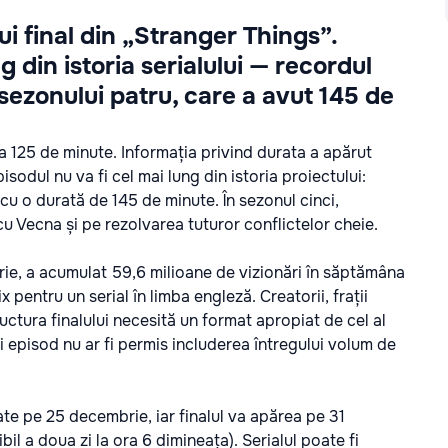
ui final din „Stranger Things”.
 din istoria serialului — recordul
 sezonului patru, care a avut 145 de
ra 125 de minute. Informația privind durata a apărut
sodul nu va fi cel mai lung din istoria proiectului:
 cu o durată de 145 de minute. În sezonul cinci,
cu Vecna și pe rezolvarea tuturor conflictelor cheie.
rie, a acumulat 59,6 milioane de vizionări în săptămâna
 pentru un serial în limba engleză. Creatorii, frații
ructura finalului necesită un format apropiat de cel al
 episod nu ar fi permis includerea întregului volum de
ate pe 25 decembrie, iar finalul va apărea pe 31
il a doua zi la ora 6 dimineața). Serialul poate fi