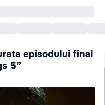
онцерты
Театр
Кишинев Арена
Кино
urata episodului final
gs 5”