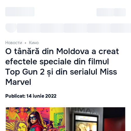
Войти
RO
Все cобытия
Afisha ре
Новости
Кино
O tânără din Moldova a creat
efectele speciale din filmul
Top Gun 2 și din serialul Miss
Marvel
Publicat: 14 iunie 2022