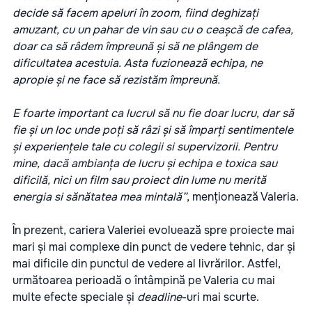
decide să facem apeluri în zoom, fiind deghizați
amuzant, cu un pahar de vin sau cu o ceașcă de cafea,
doar ca să râdem împreună și să ne plângem de
dificultatea acestuia. Asta fuzionează echipa, ne
apropie și ne face să rezistăm împreună.
E foarte important ca lucrul să nu fie doar lucru, dar să
fie și un loc unde poți să râzi și să împarți sentimentele
și experiențele tale cu colegii si supervizorii. Pentru
mine, dacă ambianța de lucru și echipa e toxica sau
dificilă, nici un film sau proiect din lume nu merită
energia si sănătatea mea mintală”
, menționează Valeria.
În prezent, cariera Valeriei evoluează spre proiecte mai
mari și mai complexe din punct de vedere tehnic, dar și
mai dificile din punctul de vedere al livrărilor. Astfel,
următoarea perioadă o întâmpină pe Valeria cu mai
multe efecte speciale și
deadline
-uri mai scurte.