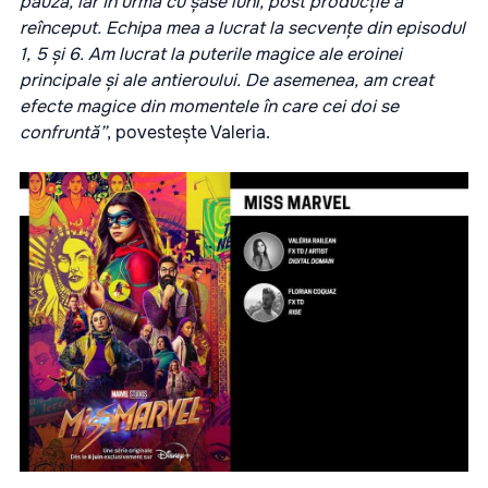
pauză, iar în urmă cu șase luni, post producție a
reînceput. Echipa mea a lucrat la secvențe din episodul
1, 5 și 6. Am lucrat la puterile magice ale eroinei
principale și ale antieroului. De asemenea, am creat
efecte magice din momentele în care cei doi se
confruntă”
, povestește Valeria.