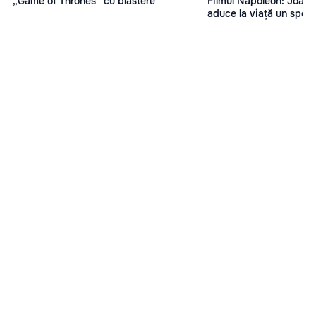
„Game of Thrones” cu blastere
Filmul Napoleon: Joaqu
aduce la viață un spect