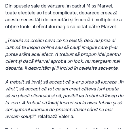
Din spusele sale de vânzare, în cadrul Miss Marvel,
toate efectele au fost complicate, deoarece creează
aceste necesități de cercetări și încercări multiple de a
obține look-ul efectului magic solicitat către Marvel.
„Trebuia sa creăm ceva ce nu există, deci nu prea ai
cum să te inspiri online sau să cauți imagini care ți-ar
putea arăta acel efect. A trebuit să propun idei pentru
client și dacă Marvel aproba un look, nu mergeam mai
departe, îl dezvoltăm și îl includ în celelalte secvențe.
A trebuit să învăț să accept că s-ar putea să lucreze „în
vânt”, să accept că tot ce am creat câteva luni poate
să nu placă clientului și că, posibil va trebui să încep de
la zero. A trebuit să învăț lucruri noi la nivel tehnic și să
cer ajutorul liderului de proiect atunci când nu mai
aveam soluții”
, relatează Valeria.