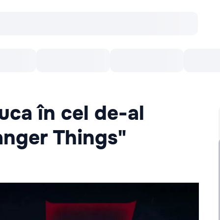
онцерты
Театр
Кишинев Арена
Кино
uca în cel de-al
anger Things"