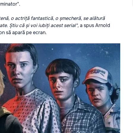
rminator".
nă, o actriță fantastică, o șmecheră, se alătură
te. Știu că și voi iubiți acest serial",
a spus Arnold
on să apară pe ecran.