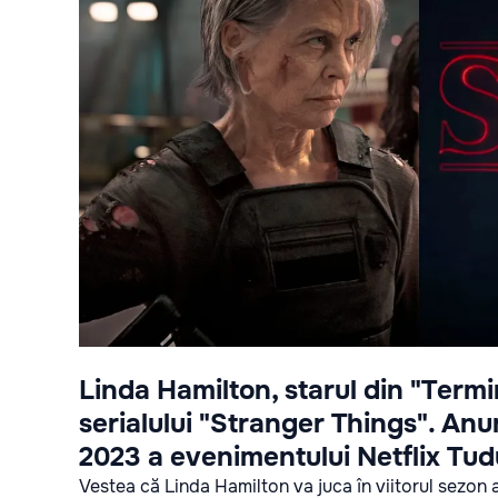
Linda Hamilton, starul din "Termi
serialului "Stranger Things". Anun
2023 a evenimentului Netflix Tudu
Vestea că Linda Hamilton va juca în viitorul sezon a