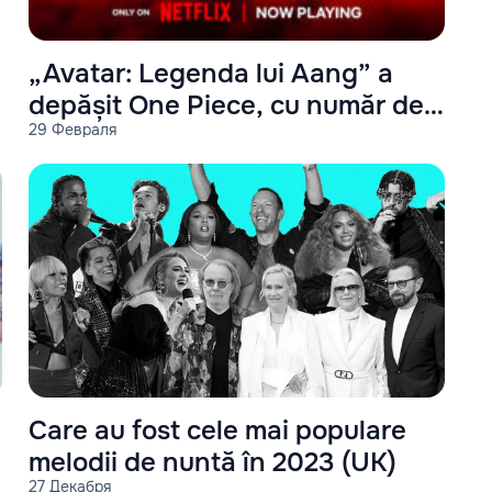
„Avatar: Legenda lui Aang” a
depășit One Piece, cu număr de
29 Февраля
vizualizări
Care au fost cele mai populare
melodii de nuntă în 2023 (UK)
27 Декабря