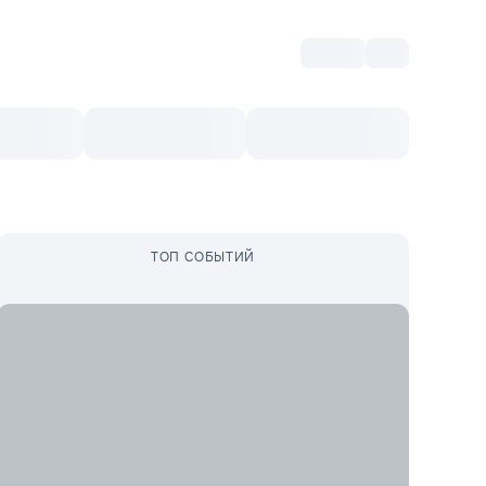
Войти
RO
Культурный ваучер
Топ 10
Ещё
ТОП СОБЫТИЙ