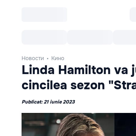
Все cобытия
Afisha рекомендует
К
Новости
Кино
Linda Hamilton va j
cincilea sezon "Str
Publicat: 21 iunie 2023