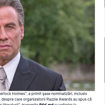
lock Holmes”, a primit şase nominalizări, inclusiv
lly, despre care organizatorii Razzie Awards au spus că
 literaturii”, transmite
Ştiri.md
cu referire la