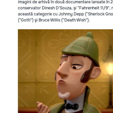
imagini de arhivă în două documentare lansate în 2
conservator Dinesh D’Souza, şi “Fahrenheit 11/9″, 
această categorie cu Johnny Depp (“Sherlock Gnome
(“Gotti”) şi Bruce Willis (“Death Wish”).