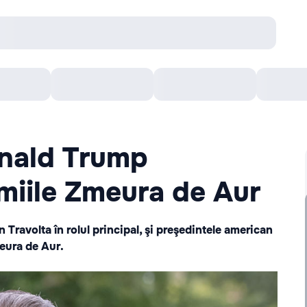
онцерты
Театр
Кишинев Арена
Кино
nald Trump
emiile Zmeura de Aur
 Travolta în rolul principal, şi preşedintele american
eura de Aur.