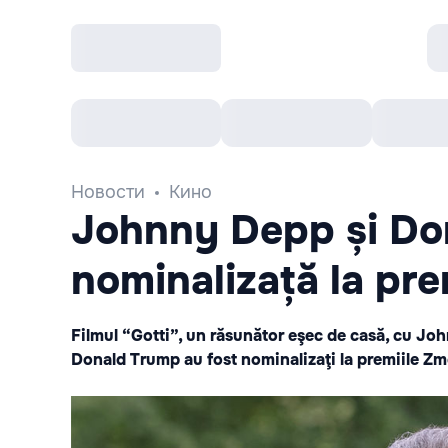
Все cобытия
Afisha рекомендует
К
Новости
Кино
Johnny Depp și Do
nominalizață la pr
Filmul “Gotti”, un răsunător eşec de casă, cu John
Donald Trump au fost nominalizaţi la premiile Zm