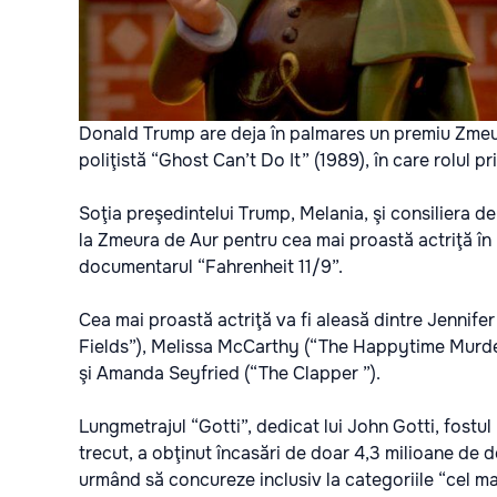
Donald Trump are deja în palmares un premiu Zmeur
poliţistă “Ghost Can’t Do It” (1989), în care rolul p
Soţia preşedintelui Trump, Melania, şi consiliera 
la Zmeura de Aur pentru cea mai proastă actriţă în r
documentarul “Fahrenheit 11/9”.
Cea mai proastă actriţă va fi aleasă dintre Jenni
Fields”), Melissa McCarthy (“The Happytime Murders
şi Amanda Seyfried (“The Clapper ”).
Lungmetrajul “Gotti”, dedicat lui John Gotti, fostul 
trecut, a obţinut încasări de doar 4,3 milioane de d
urmând să concureze inclusiv la categoriile “cel mai