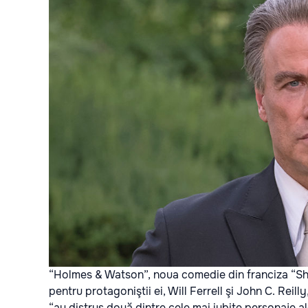
“Holmes & Watson”, noua comedie din franciza “Sher
pentru protagoniştii ei, Will Ferrell şi John C. Rei
“au distrus două dintre cele mai iubite personaje ale