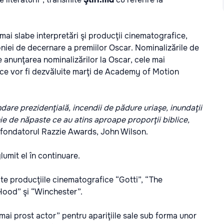
ai slabe interpretări şi producţii cinematografice,
niei de decernare a premiilor Oscar. Nominalizările de
e anunţarea nominalizărilor la Oscar, cele mai
 ce vor fi dezvăluite marţi de Academy of Motion
dare prezidenţială, incendii de pădure uriaşe, inundaţii
nie de năpaste ce au atins aproape proporţii biblice,
t fondatorul Razzie Awards, John Wilson.
glumit el în continuare.
ate producţiile cinematografice “Gotti”, “The
ood” şi “Winchester”.
mai prost actor” pentru apariţiile sale sub forma unor