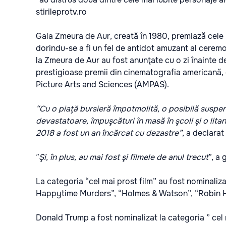
stirileprotv.ro
Gala Zmeura de Aur, creată în 1980, premiază cele m
dorindu-se a fi un fel de antidot amuzant al ceremo
la Zmeura de Aur au fost anunţate cu o zi înainte d
prestigioase premii din cinematografia americană,
Picture Arts and Sciences (AMPAS).
“Cu o piaţă bursieră împotmolită, o posibilă suspen
devastatoare, împuşcături în masă în şcoli şi o lita
2018 a fost un an încărcat cu dezastre”
, a declara
″Şi, în plus, au mai fost şi filmele de anul trecut
”, a 
La categoria “cel mai prost film” au fost nominaliz
Happytime Murders”, “Holmes & Watson”, “Robin H
Donald Trump a fost nominalizat la categoria ” cel 