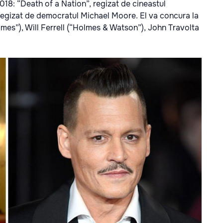
018: “Death of a Nation”, regizat de cineastul
regizat de democratul Michael Moore. El va concura la
s”), Will Ferrell (“Holmes & Watson”), John Travolta