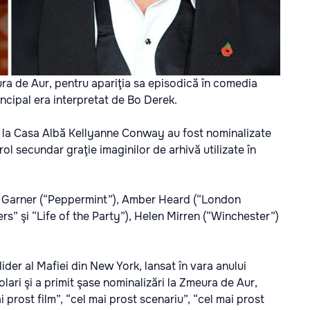
a de Aur, pentru apariţia sa episodică în comedia
rincipal era interpretat de Bo Derek.
de la Casa Albă Kellyanne Conway au fost nominalizate
ol secundar graţie imaginilor de arhivă utilizate în
fer Garner (“Peppermint”), Amber Heard (“London
” şi “Life of the Party”), Helen Mirren (“Winchester”)
lider al Mafiei din New York, lansat în vara anului
olari şi a primit şase nominalizări la Zmeura de Aur,
 prost film”, “cel mai prost scenariu”, “cel mai prost