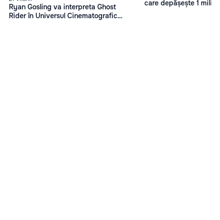
care depășește 1 miliard
Ryan Gosling va interpreta Ghost
box office
Rider în Universul Cinematografic
Marvel