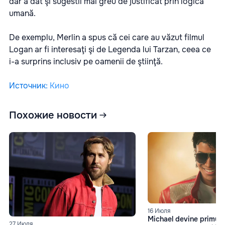
dar a dat şi sugestii mai greu de justificat prin logica
umană.
De exemplu, Merlin a spus că cei care au văzut filmul
Logan ar fi interesaţi şi de Legenda lui Tarzan, ceea ce
i-a surprins inclusiv pe oamenii de ştiinţă.
Источник
:
Кино
Похожие новости
16 Июля
Michael devine primul f
27 Июля