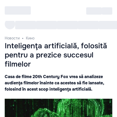
Войти
RO
Все cобытия
Afisha ре
Новости
Кино
Inteligenţa artificială, folosită
pentru a prezice succesul
filmelor
Casa de filme 20th Century Fox vrea să analizeze
audienţa filmelor înainte ca acestea să fie lansate,
folosind în acest scop inteligenţa artificială.