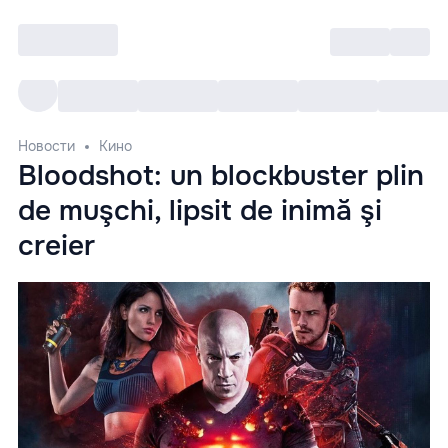
Войти
RO
Все cобытия
Afisha ре
Новости
Кино
Bloodshot: un blockbuster plin
de muşchi, lipsit de inimă şi
creier