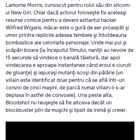
Lamorne Morris, cunoscut pentru rolul său din sitcom-
ul New Girl. Chiar dacă actorul foloseşte fix aceleaşi
resurse comice pentru a deveni ezitantul hacker
Wilfred Wigans, măcar este o gură de aer proaspăt şi
umor printre replicile adesea tembele şi întotdeauna
bombastice ale celorlalte personaje. Unde mai pui şi
scăpări bizare (la începutul filmului, naniţii au nevoie de
15 secunde să vindece o banală tăietură, dar apoi
vindecarea e aproape instantanee când eroul e ciuruit
de gloanţe) şi iepuraşi mutanţi scoşi din pălărie (un
villain este identificat doar pentru că se află într-un
convoi de cinci maşini, de parcă numai villain-ii s-ar
deplasa în astfel de convoaie). Una peste alta,
Bloodshot nu reuşeşte să fie altceva decât un
blockbuster plin de muşchi şi lipsit de inimă şi creier.