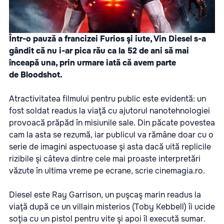
Într-o pauză a francizei Furios şi iute, Vin Diesel s-a
gândit că nu i-ar pica rău ca la 52 de ani să mai
înceapă una, prin urmare iată că avem parte
de
Bloodshot.
Atractivitatea filmului pentru public este evidentă: un
fost soldat readus la viaţă cu ajutorul nanotehnologiei
provoacă prăpăd în misiunile sale. Din păcate povestea
cam la asta se rezumă, iar publicul va rămâne doar cu o
serie de imagini aspectuoase şi asta dacă uită replicile
rizibile şi câteva dintre cele mai proaste interpretări
văzute în ultima vreme pe ecrane, scrie
cinemagia.ro.
Diesel este Ray Garrison, un puşcaş marin readus la
viaţă după ce un villain misterios (Toby Kebbell) îi ucide
soţia cu un pistol pentru vite şi apoi îl execută sumar.