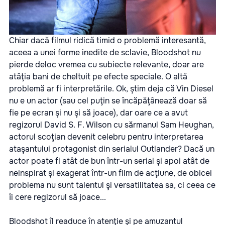
Chiar dacă filmul ridică timid o problemă interesantă,
aceea a unei forme inedite de sclavie, Bloodshot nu
pierde deloc vremea cu subiecte relevante, doar are
atâţia bani de cheltuit pe efecte speciale. O altă
problemă ar fi interpretările. Ok, ştim deja că Vin Diesel
nu e un actor (sau cel puţin se încăpăţânează doar să
fie pe ecran şi nu şi să joace), dar oare ce a avut
regizorul David S. F. Wilson cu sărmanul Sam Heughan,
actorul scoţian devenit celebru pentru interpretarea
ataşantului protagonist din serialul Outlander? Dacă un
actor poate fi atât de bun într-un serial şi apoi atât de
neinspirat şi exagerat într-un film de acţiune, de obicei
problema nu sunt talentul şi versatilitatea sa, ci ceea ce
îi cere regizorul să joace...
Bloodshot
îl readuce în atenţie şi pe amuzantul