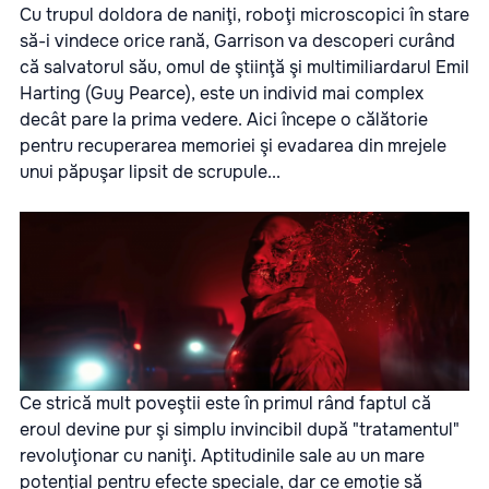
Cu trupul doldora de naniţi, roboţi microscopici în stare
să-i vindece orice rană, Garrison va descoperi curând
că salvatorul său, omul de ştiinţă şi multimiliardarul Emil
Harting (Guy Pearce), este un individ mai complex
decât pare la prima vedere. Aici începe o călătorie
pentru recuperarea memoriei şi evadarea din mrejele
unui păpuşar lipsit de scrupule...
Ce strică mult poveştii este în primul rând faptul că
eroul devine pur şi simplu invincibil după "tratamentul"
revoluţionar cu naniţi. Aptitudinile sale au un mare
potenţial pentru efecte speciale, dar ce emoţie să