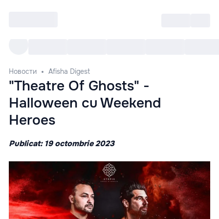
Войти
RO
Все cобытия
Afisha ре
Новости
Afisha Digest
"Theatre Of Ghosts" -
Halloween cu Weekend
Heroes
Publicat: 19 octombrie 2023