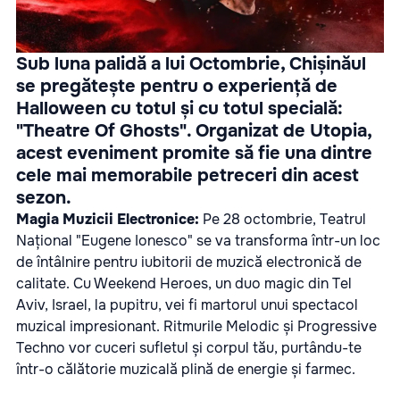
Sub luna palidă a lui Octombrie, Chișinăul
se pregătește pentru o experiență de
Halloween cu totul și cu totul specială:
"Theatre Of Ghosts".
Organizat de Utopia,
acest eveniment promite să fie una dintre
cele mai memorabile petreceri din acest
sezon.
Magia Muzicii Electronice:
Pe 28 octombrie, Teatrul
Național "Eugene Ionesco" se va transforma într-un loc
de întâlnire pentru iubitorii de muzică electronică de
calitate. Cu Weekend Heroes, un duo magic din Tel
Aviv, Israel, la pupitru, vei fi martorul unui spectacol
muzical impresionant. Ritmurile Melodic și Progressive
Techno vor cuceri sufletul și corpul tău, purtându-te
într-o călătorie muzicală plină de energie și farmec.