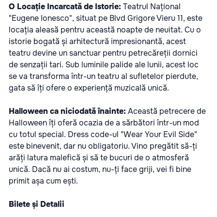
O Locație Incarcată de Istorie:
Teatrul Național
"Eugene Ionesco", situat pe Blvd Grigore Vieru 11, este
locația aleasă pentru această noapte de neuitat. Cu o
istorie bogată și arhitectură impresionantă, acest
teatru devine un sanctuar pentru petrecăreții dornici
de senzații tari. Sub luminile palide ale lunii, acest loc
se va transforma într-un teatru al sufletelor pierdute,
gata să îți ofere o experiență muzicală unică.
Halloween ca niciodată înainte:
Această petrecere de
Halloween îți oferă ocazia de a sărbători într-un mod
cu totul special. Dress code-ul "Wear Your Evil Side"
este binevenit, dar nu obligatoriu. Vino pregătit să-ți
arăți latura malefică și să te bucuri de o atmosferă
unică. Dacă nu ai costum, nu-ți face griji, vei fi bine
primit așa cum ești.
Bilete și Detalii