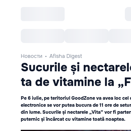
Все cобытия
Afisha рекомендует
К
Новости
Afisha Digest
Sucurile și nectarel
ta de vitamine la 
Pe 6 iulie, pe teritoriul GoodZone va avea loc cel
electronice se vor putea bucura de 11 ore de setur
din lume. Sucurile și nectarele „Vita” vor fi parten
puternic și încărcat cu vitamine toată noaptea.