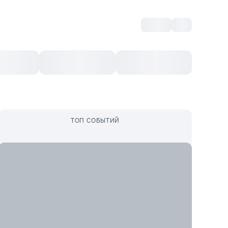
Войти
RO
Культурный ваучер
Топ 10
Ещё
ТОП СОБЫТИЙ