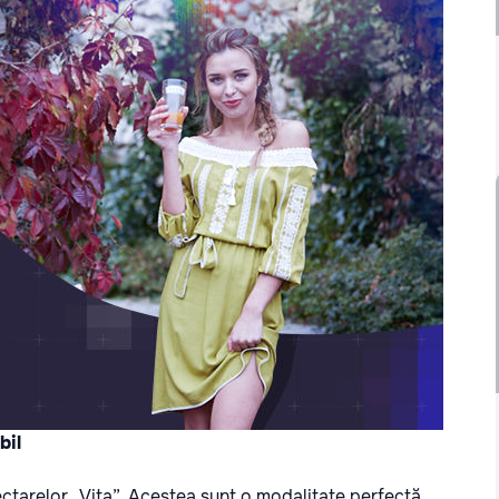
bil
ectarelor „Vita”. Acestea sunt o modalitate perfectă