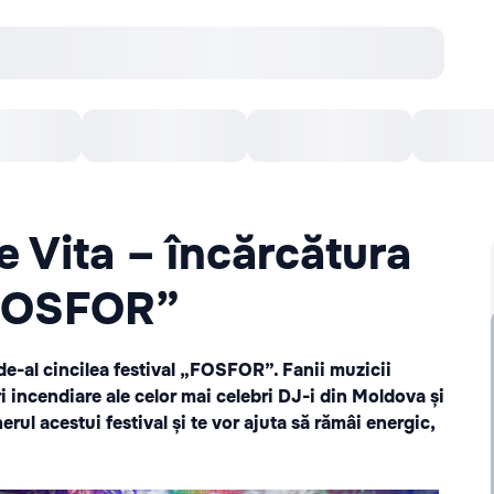
онцерты
Театр
Кишинев Арена
Кино
e Vita – încărcătura
„FOSFOR”
 de-al cincilea festival „FOSFOR”. Fanii muzicii
i incendiare ale celor mai celebri DJ-i din Moldova și
erul acestui festival și te vor ajuta să rămâi energic,