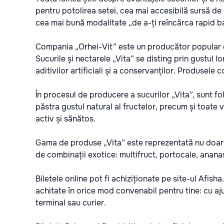
pentru potolirea setei, cea mai accesibilă sursă de 
cea mai bună modalitate „de a-ți reîncărca rapid ba
Compania „Orhei-Vit” este un producător popular d
Sucurile și nectarele „Vita” se disting prin gustul l
aditivilor artificiali și a conservanților. Produsele c
În procesul de producere a sucurilor „Vita”, sunt f
păstra gustul natural al fructelor, precum și toate 
activ și sănătos.
Gama de produse „Vita” este reprezentată nu doar de g
de combinații exotice: multifruct, portocale, anana
Biletele online pot fi achiziționate pe site-ul
Afisha
achitate în orice mod convenabil pentru tine: cu aj
terminal sau curier.