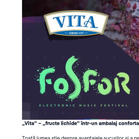
„Vita” – „fructe lichide” într-un ambalaj conforta
Toată lumea știe despre avantajele sucurilor și a n