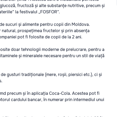
glucoză, fructoză și alte substanțe nutritive, precum și
teriile” la festivalul „FOSFOR”.
e sucuri și alimente pentru copii din Moldova.
or natural, prospețimea fructelor și prin absența
ompaniei pot fi folosite de copii de la 2 ani.
olosite doar tehnologii moderne de prelucrare, pentru a
vitaminele și mineralele necesare pentru un stil de viață
usturi tradiționale (mere, roșii, piersici etc.), ci și
s.
.md
precum și în aplicația
Coca-Cola
. Acestea pot fi
utorul cardului bancar, în numerar prin intermediul unui