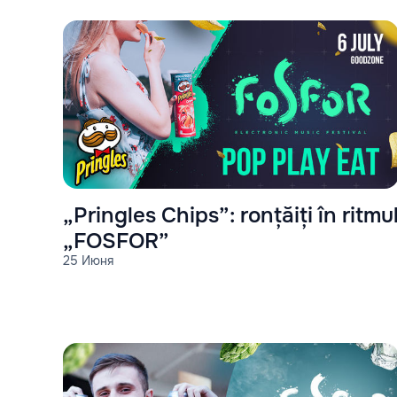
„Pringles Chips”: ronțăiți în ritmu
„FOSFOR”
25 Июня