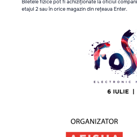
Biletele fizice pot fi achiziționate la oficiul compan
etajul 2 sau în orice magazin din rețeaua Enter.