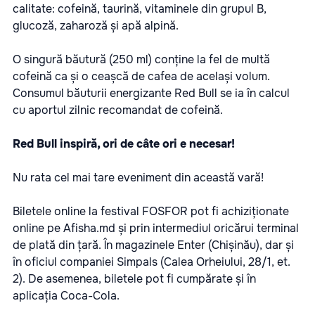
calitate: cofeină, taurină, vitaminele din grupul B,
glucoză, zaharoză și apă alpină.
O singură băutură (250 ml) conține la fel de multă
cofeină ca și o ceașcă de cafea de același volum.
Consumul băuturii energizante Red Bull se ia în calcul
cu aportul zilnic recomandat de cofeină.
Red Bull inspiră, ori de câte ori e necesar!
Nu rata cel mai tare eveniment din această vară!
Biletele
online la festival
FOSFOR pot fi achiziționate
online pe
Afisha.md
și prin intermediul oricărui terminal
de plată din țară. În magazinele Enter (Chișinău), dar și
în oficiul companiei Simpals (Calea Orheiului, 28/1, et.
2). De asemenea, biletele pot fi cumpărate și în
aplicația
Coca-Cola
.