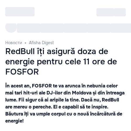
Войти
RO
Все cобытия
Afisha ре
Новости
Afisha Digest
RedBull îți asigură doza de
energie pentru cele 11 ore de
FOSFOR
În acest an, FOSFOR te va arunca în nebunia celor
mai tari hit-uri ale DJ-ilor din Moldova și din întreaga
lume. Fii sigur că ai aripile la tine. Dacă nu, RedBull
are mereu o pereche. El e capabil să te inspire.
Băutura îți va umple corpul cu o nouă încărcătură de
energie!