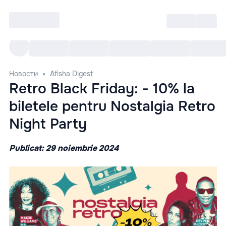
Войти
RO
Все cобытия
Afisha ре
Новости
Afisha Digest
Retro Black Friday: - 10% la
biletele pentru Nostalgia Retro
Night Party
Publicat: 29 noiembrie 2024