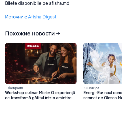
Bilete disponibile pe
afisha.md
.
Источник
:
Afisha Digest
Похожие новости
11 Февраля
19 Ноября
Workshop culinar Miele: O experiență
Energi-Ea: noul concep
ce transformă gătitul într-o amintire
semnat de Olesea Nes
memorabilă