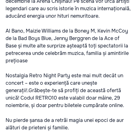
decembrie la Arena Chișinău! Pe scenă vor urca artiști
legendari care au scris istorie în muzica internațională,
aducând energia unor hituri nemuritoare.
Al Bano
, Maizie Williams de la
Boney M
, Kevin McCoy
de la
Bad Boys Blue
, Jenny Berggren de la
Ace of
Base
și multe alte surprize așteaptă toți spectatorii la
petrecerea unde celebrăm muzica, familia și amintirile
prețioase
Nostalgia Retro Night Party este mai mult decât un
concert – este o experiență care unește
generații!.Grăbește-te să profiți de această ofertă
unică! Codul RETRO10 este valabil doar mâine, 29
noiembrie, și doar pentru biletele cumpărate online.
Nu pierde șansa de a retrăi magia unei epoci de aur
alături de prieteni și familie.