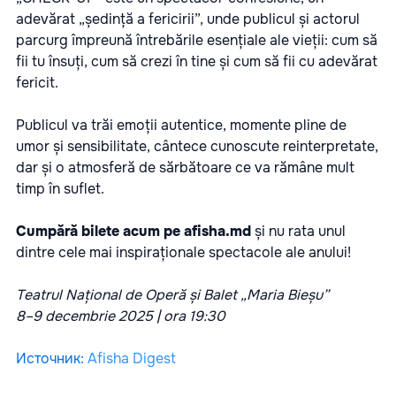
adevărat „ședință a fericirii”, unde publicul și actorul
parcurg împreună întrebările esențiale ale vieții: cum să
fii tu însuți, cum să crezi în tine și cum să fii cu adevărat
fericit.
Publicul va trăi emoții autentice, momente pline de
umor și sensibilitate, cântece cunoscute reinterpretate,
dar și o atmosferă de sărbătoare ce va rămâne mult
timp în suflet.
Cumpără bilete acum pe
afisha.md
și nu rata unul
dintre cele mai inspiraționale spectacole ale anului!
Teatrul Național de Operă și Balet „Maria Bieșu”
8–9 decembrie 2025 | ora 19:30
Источник
:
Afisha Digest