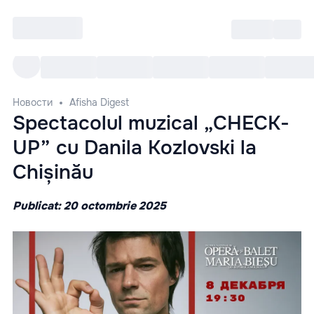
Войти
RO
Все cобытия
Afisha ре
Новости
Afisha Digest
Spectacolul muzical „CHECK-
UP” cu Danila Kozlovski la
Chișinău
Publicat: 20 octombrie 2025