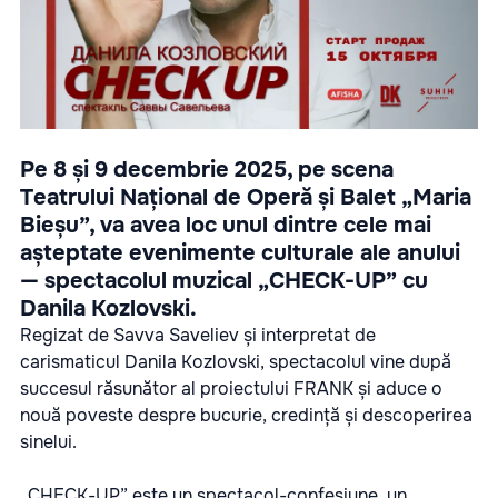
Pe 8 și 9 decembrie 2025, pe scena
Teatrului Național de Operă și Balet „Maria
Bieșu”, va avea loc unul dintre cele mai
așteptate evenimente culturale ale anului
— spectacolul muzical „CHECK-UP” cu
Danila Kozlovski.
Regizat de Savva Saveliev și interpretat de
carismaticul Danila Kozlovski, spectacolul vine după
succesul răsunător al proiectului FRANK și aduce o
nouă poveste despre bucurie, credință și descoperirea
sinelui.
„CHECK-UP” este un spectacol-confesiune, un