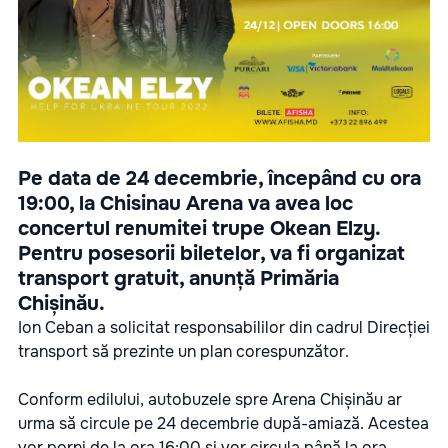
Pe data de 24 decembrie, începând cu ora
19:00, la Chisinau Arena va avea loc
concertul renumitei trupe Okean Elzy.
Pentru posesorii biletelor, va fi organizat
transport gratuit, anunță Primăria
Chișinău.
Ion Ceban a solicitat responsabililor din cadrul Direcției
transport să prezinte un plan corespunzător.
Conform edilului, autobuzele spre Arena Chișinău ar
urma să circule pe 24 decembrie după-amiază. Acestea
vor porni de la ora 16:00 și vor circula până la ora