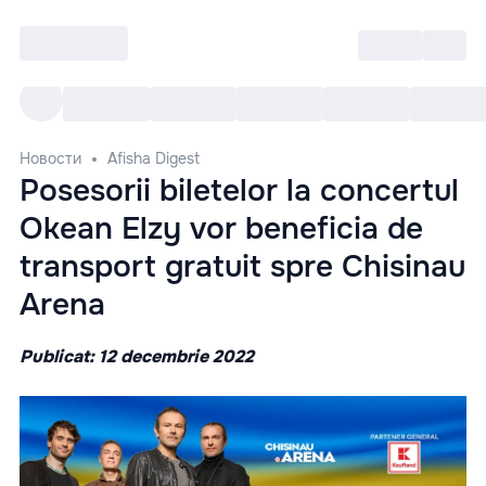
Войти
RO
Все cобытия
Afisha ре
Новости
Afisha Digest
Posesorii biletelor la concertul
Okean Elzy vor beneficia de
transport gratuit spre Chisinau
Arena
Publicat: 12 decembrie 2022