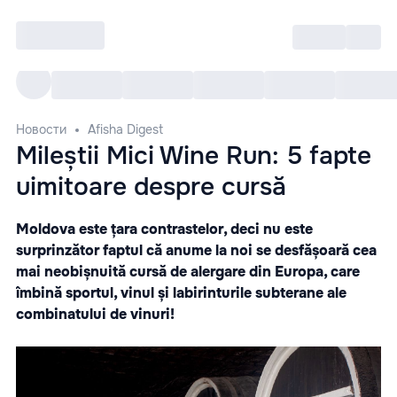
Войти
RO
Все cобытия
Afisha ре
Новости
Afisha Digest
Mileștii Mici Wine Run: 5 fapte
uimitoare despre cursă
Moldova este țara contrastelor, deci nu este
surprinzător faptul că anume la noi se desfășoară cea
mai neobișnuită cursă de alergare din Europa, care
îmbină sportul, vinul și labirinturile subterane ale
combinatului de vinuri!