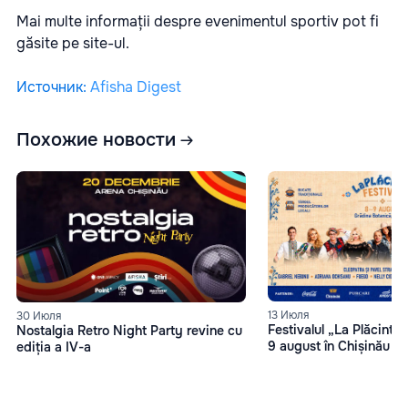
Mai multe informații despre evenimentul sportiv pot fi
găsite pe
site-ul
.
Источник
:
Afisha Digest
Похожие новости
13 Июля
30 Июля
Festivalul „La Plăcinte”
Nostalgia Retro Night Party revine cu
9 august în Chișinău
ediția a IV-a