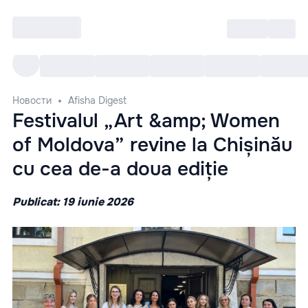
Войти
RO
Все cобытия
Afisha ре
Новости
Afisha Digest
Festivalul „Art &amp; Women
of Moldova” revine la Chișinău
cu cea de-a doua ediție
Publicat: 19 iunie 2026