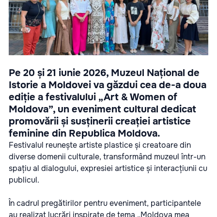
Pe 20 și 21 iunie 2026, Muzeul Național de
Istorie a Moldovei va găzdui cea de-a doua
ediție a festivalului „Art & Women of
Moldova”, un eveniment cultural dedicat
promovării și susținerii creației artistice
feminine din Republica Moldova.
Festivalul reunește artiste plastice și creatoare din
diverse domenii culturale, transformând muzeul într-un
spațiu al dialogului, expresiei artistice și interacțiunii cu
publicul.
În cadrul pregătirilor pentru eveniment, participantele
au realizat lucrări inspirate de tema „Moldova mea