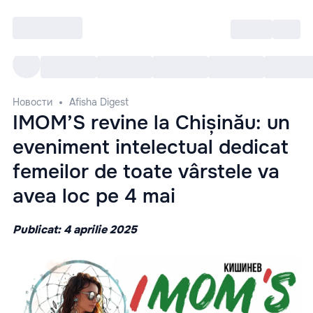
Войти
RO
Все cобытия
Afisha ре
Новости
Afisha Digest
IMOM’S revine la Chișinău: un
eveniment intelectual dedicat
femeilor de toate vârstele va
avea loc pe 4 mai
Publicat: 4 aprilie 2025