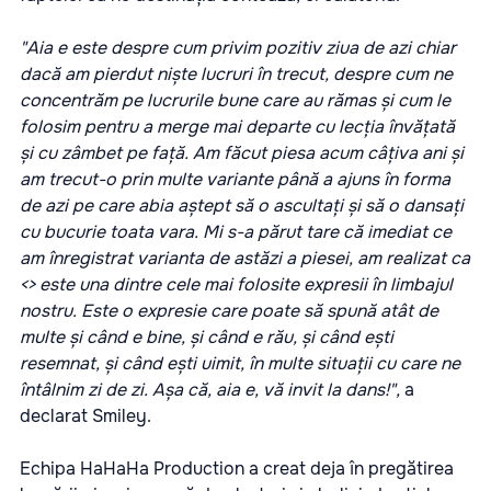
"Aia e este despre cum privim pozitiv ziua de azi chiar
dacă am pierdut niște lucruri în trecut, despre cum ne
concentrăm pe lucrurile bune care au rămas și cum le
folosim pentru a merge mai departe cu lecția învățată
și cu zâmbet pe față. Am făcut piesa acum câțiva ani și
am trecut-o prin multe variante până a ajuns în forma
de azi pe care abia aștept să o ascultați și să o dansați
cu bucurie toata vara. Mi s-a părut tare că imediat ce
am înregistrat varianta de astăzi a piesei, am realizat ca
<> este una dintre cele mai folosite expresii în limbajul
nostru. Este o expresie care poate să spună atât de
multe și când e bine, și când e rău, și când ești
resemnat, și când ești uimit, în multe situații cu care ne
întâlnim zi de zi. Așa că, aia e, vă invit la dans!",
a
declarat Smiley.
Echipa HaHaHa Production a creat deja în pregătirea