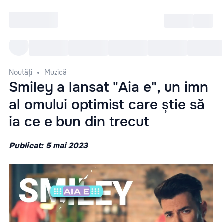
Intră
RU
Toate Evenimentele
Afi
Noutăți
Muzică
Smiley a lansat "Aia e", un imn
al omului optimist care știe să
ia ce e bun din trecut
Publicat: 5 mai 2023