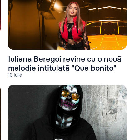
Iuliana Beregoi revine cu o nouă
melodie intitulată "Que bonito"
10 Iulie