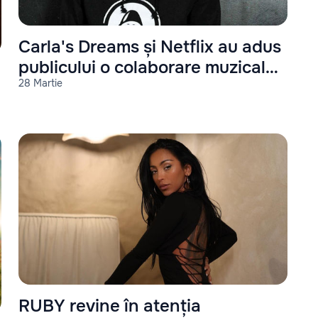
Carla's Dreams și Netflix au adus
publicului o colaborare muzicală
28 Martie
unică
RUBY revine în atenția