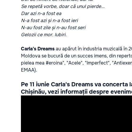
Se repetă vorbe, doar că unul pierde...
Dar azi n-a fost ea
N-a fost azi și n-a fost ieri
N-au fost zile și n-au fost seri
Gelozii ce mor. Iubiri.
Carla's Dreams
au apărut în industria muzicală în 2
Moldova se bucură de un succes imens, din repertor
pielea mea #eroina", "Acele", "Imperfect", "Antiexe
EMAA).
Pe 11 iunie Carla's Dreams va concerta
Chișinău, vezi informații despre eveni