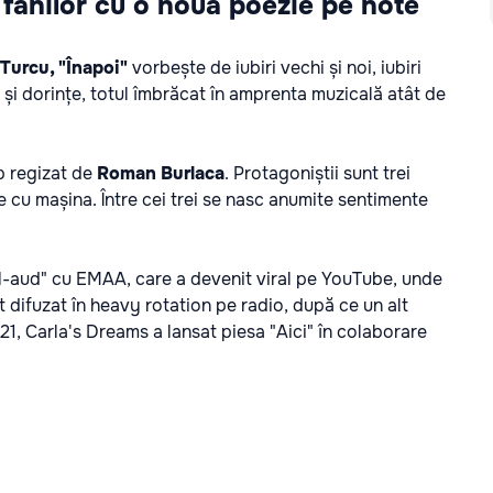
 fanilor cu o nouă poezie pe note
Turcu, "Înapoi"
vorbește de iubiri vechi și noi, iubiri
și dorințe, totul îmbrăcat în amprenta muzicală atât de
p regizat de
Roman Burlaca
. Protagoniștii sunt trei
sie cu mașina. Între cei trei se nasc anumite sentimente
"N-aud" cu EMAA, care a devenit viral pe YouTube, unde
st difuzat în heavy rotation pe radio, după ce un alt
021, Carla's Dreams a lansat piesa "Aici" în colaborare