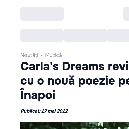
Toate Evenimentele
Afisha Recomandă
Noutăți
Muzică
Carla's Dreams revi
cu o nouă poezie p
Înapoi
Publicat: 27 mai 2022