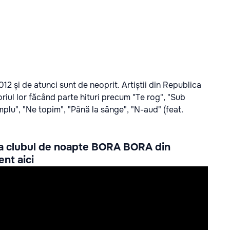
012 și de atunci sunt de neoprit. Artiștii din Republica
iul lor făcând parte hituri precum "Te rog", "Sub
mplu", "Ne topim", "Până la sânge", "N-aud" (feat.
 la clubul de noapte BORA BORA din
ment
aici