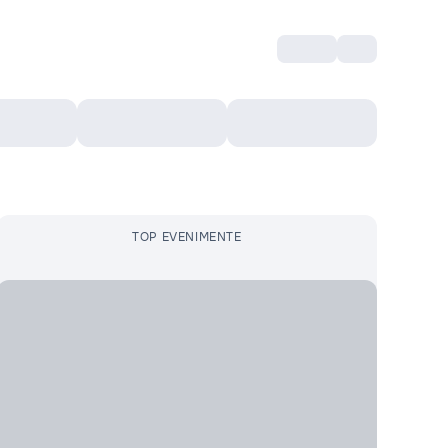
Intră
RU
Voucher Cultural
Top 10
Mai mult
TOP EVENIMENTE