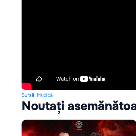
Sursă
:
Muzică
Noutați asemănăto