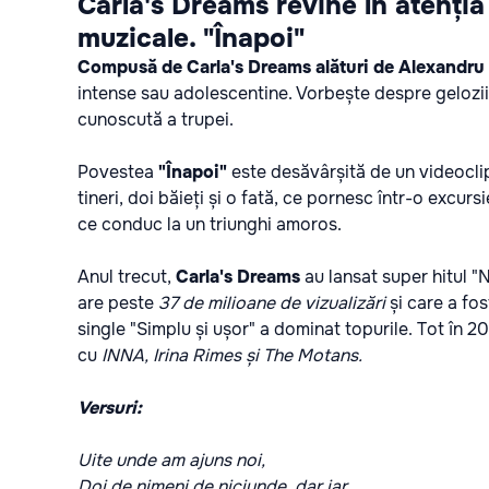
Carla's Dreams revine în atenția
muzicale. "Înapoi"
Compusă de Carla's Dreams alături de Alexandru 
intense sau adolescentine. Vorbește despre gelozii 
cunoscută a trupei.
Povestea
"Înapoi"
este desăvârșită de un videocli
tineri, doi băieți și o fată, ce pornesc într-o excur
ce conduc la un triunghi amoros.
Anul trecut,
Carla's Dreams
au lansat super hitul 
are peste
37 de milioane de vizualizări
și care a fo
single "Simplu și ușor" a dominat topurile. Tot în 2
cu
INNA, Irina Rimes și The Motans.
Versuri:
Uite unde am ajuns noi,
Doi de nimeni de niciunde, dar iar