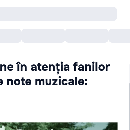
Concerte
Teatru
Arena Chișinău
Filme
ne în atenția fanilor
e note muzicale: