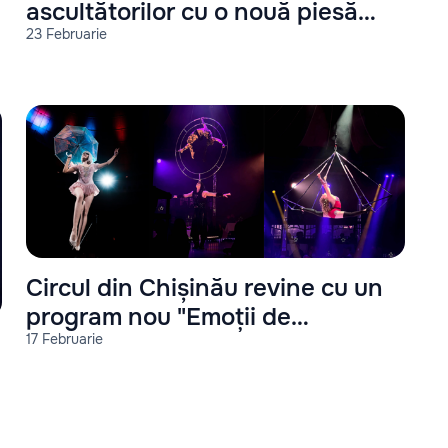
ascultătorilor cu o nouă piesă
23 Februarie
"Paris"
Circul din Chișinău revine cu un
program nou "Emoții de
17 Februarie
Primăvară"