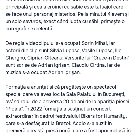
principală şi cea a eroinei cu sabie este tatuajul care i
se face unui personaj misterios. Pe la minutul 4 avem şi
un solo savuros, exact când lupta cu săbii primeşte o
coregrafie excelentă.
De regia videoclipului s-a ocupat Sorin Mihai, iar
actorii din clip sunt Silvia Lupasc, Vasile Lupasc, Ilie
Gherghu, Ciprian Olteanu. Versurile lui "Cruce-n Destin"
sunt scrise de Adrian Igrişan, Claudiu Cirtina, iar de
muzica s-a ocupat Adrian Igrişan.
Formaţia a anunţat şi că pregăteşte un spectacol
special care va avea loc la Sala Palatului în Bucureşti,
având rolul de a aniversa 20 de ani de la apariţia piesei
"Ploaia". În 2022 formaţia a susţinut un concert
extraordinar în cadrul festivalului Bikers for Humanity,
care s-a desfăşurat la Brezoi. Acolo s-a auzit în
premieră această piesă nouă, care a fost apoi inclusă în