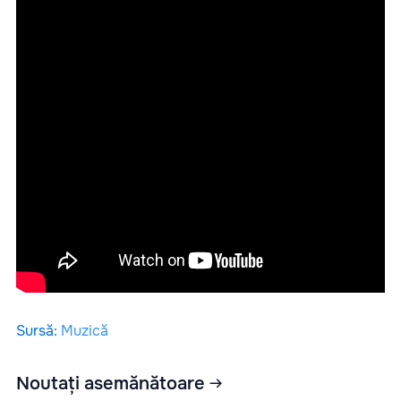
Sursă
:
Muzică
Noutați asemănătoare