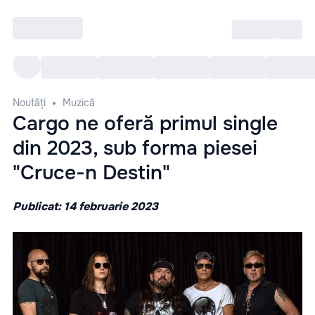
Intră
RU
Toate Evenimentele
Afi
Noutăți
Muzică
Cargo ne oferă primul single
din 2023, sub forma piesei
"Cruce-n Destin"
Publicat: 14 februarie 2023