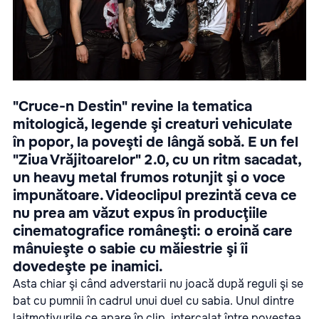
"Cruce-n Destin" revine la tematica
mitologică, legende şi creaturi vehiculate
în popor, la poveşti de lângă sobă. E un fel
"Ziua Vrăjitoarelor" 2.0, cu un ritm sacadat,
un heavy metal frumos rotunjit şi o voce
impunătoare. Videoclipul prezintă ceva ce
nu prea am văzut expus în producţiile
cinematografice româneşti: o eroină care
mânuieşte o sabie cu măiestrie şi îi
dovedeşte pe inamici.
Asta chiar şi când adverstarii nu joacă după reguli şi se
bat cu pumnii în cadrul unui duel cu sabia. Unul dintre
laitmotivurile ce apare în clip, intercalat între povestea