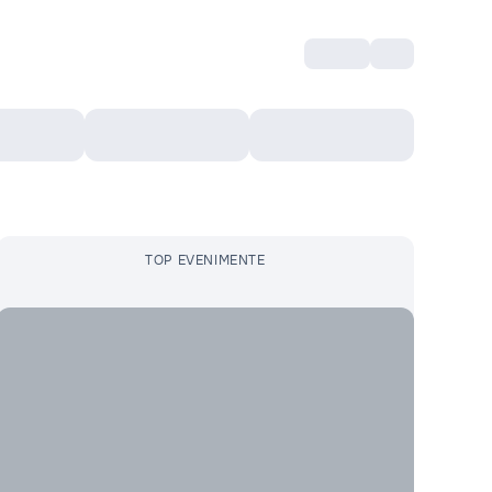
Intră
RU
Voucher Cultural
Top 10
Mai mult
TOP EVENIMENTE