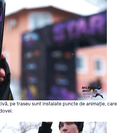
ivă, pe traseu sunt instalate puncte de animație, care
ldovei.