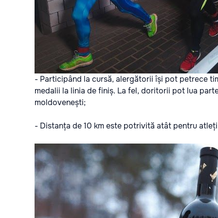
- Participând la cursă, alergătorii își pot petrece ti
medalii la linia de finiș. La fel, doritorii pot lua pa
moldovenești;
- Distanța de 10 km este potrivită atât pentru atleții