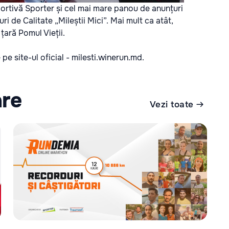
ortivă Sporter și cel mai mare panou de anunțuri
i de Calitate „Mileștii Mici”. Mai mult ca atât,
țară Pomul Vieții.
pe site-ul oficial -
milesti.winerun.md
.
are
Vezi toate