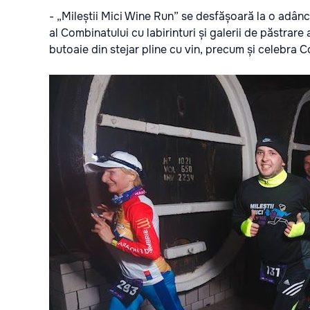
- „Mileștii Mici Wine Run” se desfășoară la o adân
al Combinatului cu labirinturi și galerii de păstrare a
butoaie din stejar pline cu vin, precum și celebra Co