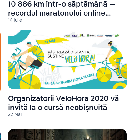
10 886 km într-o săptămână —
recordul maratonului online
14 Iulie
Rundemia
Organizatorii VeloHora 2020 vă
invită la o cursă neobișnuită
22 Mai