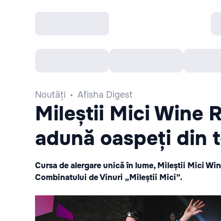
Toate Evenimentele
Afisha Recomandă
Noutăți
Afisha Digest
Mileștii Mici Wine 
adună oaspeți din 
Cursa de alergare unică în lume, Mileștii Mici Win
Combinatului de Vinuri „Mileștii Mici”.