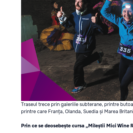
Traseul trece prin galeriile subterane, printre butoaie
printre care Franța, Olanda, Suedia și Marea Britani
Prin ce se deosebește cursa „Mileștii Mici Wine