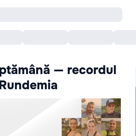
онцерты
Театр
Кишинев Арена
Кино
ăptămână — recordul
e Rundemia