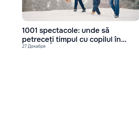
1001 spectacole: unde să
petreceți timpul cu copilul în
27 Декабря
vacanța de iarnă