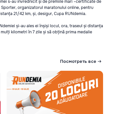
femei s-au învrednicit și de premiile mari –certificate de
a Sporter, organizatorul maratonului online, pentru
distanța 21/42 km, și, desigur, Cupa RUNdemia.
emiei și-au ales ei înșiși locul, ora, traseul și distanța
mulți kilometri în 7 zile și să obțină prima medalie
Посмотреть все