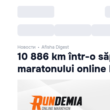
Все cобытия
Afisha рекомендует
К
Новости
Afisha Digest
10 886 km într-o s
maratonului onlin