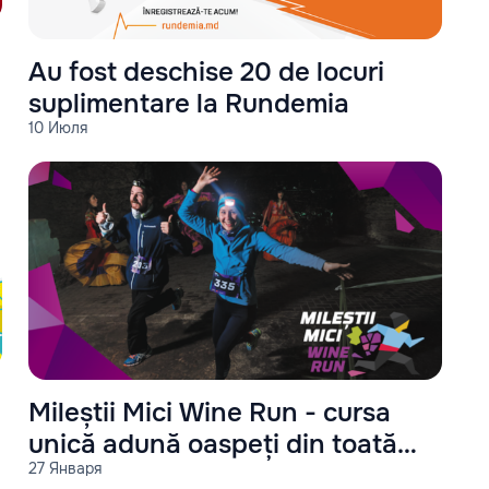
Au fost deschise 20 de locuri
suplimentare la Rundemia
10 Июля
Mileștii Mici Wine Run - cursa
unică adună oaspeți din toată
27 Января
lumea