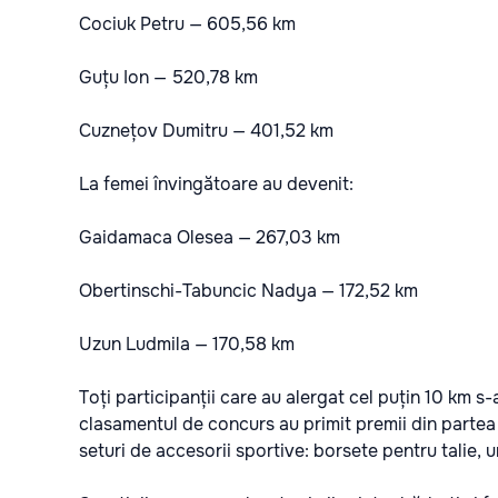
Cociuk Petru — 605,56 km
Guțu Ion — 520,78 km
Cuznețov Dumitru — 401,52 km
La femei învingătoare au devenit:
Gaidamaca Olesea — 267,03 km
Obertinschi-Tabuncic Nadya — 172,52 km
Uzun Ludmila — 170,58 km
Toți participanții care au alergat cel puțin 10 km s-a
clasamentul de concurs au primit premii din parte
seturi de accesorii sportive: borsete pentru talie, u