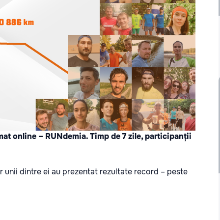
mat online – RUNdemia. Timp de 7 zile, participanții
r unii dintre ei au prezentat rezultate record – peste