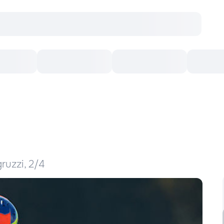
онцерты
Театр
Кишинев Арена
Кино
ruzzi, 2/4