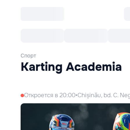
Все cобытия
Afisha рекомендует
К
Спорт
Karting Academia
Откроется в 20:00
•
Chișinău, bd. C. Neg