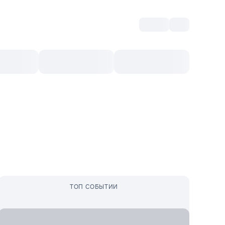
Войти
RO
Культурный ваучер
Топ 10
Ещё
ТОП СОБЫТИИ