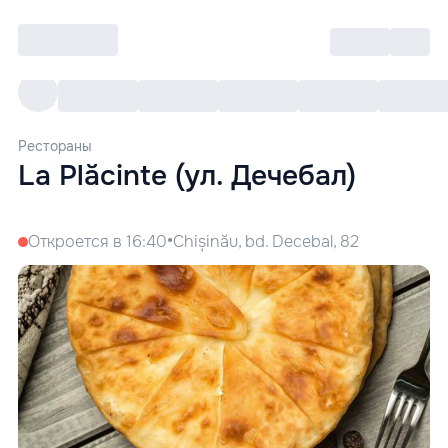
Войти
RO
Все cобытия
Afisha ре
Рестораны
La Plăcinte (ул. Дечебал)
•
Откроется в 16:40
Chișinău, bd. Decebal, 82