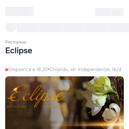
Войти
RO
Все cобытия
Afisha ре
Рестораны
Eclipse
•
Откроется в 18:20
Chișinău, str. Independenței, 16/4