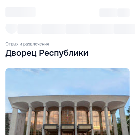
Войти
RO
Все cобытия
Afisha ре
Отдых и развлечения
Дворец Республики