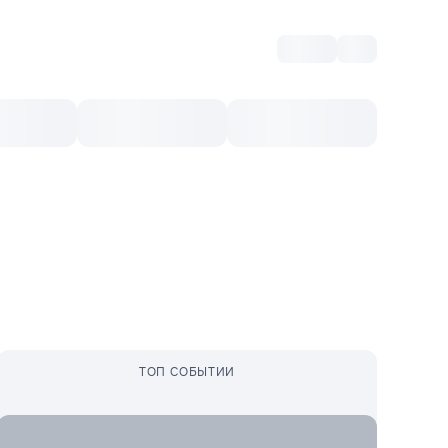
Войти
RO
Культурный ваучер
Топ 10
Ещё
ТОП СОБЫТИИ