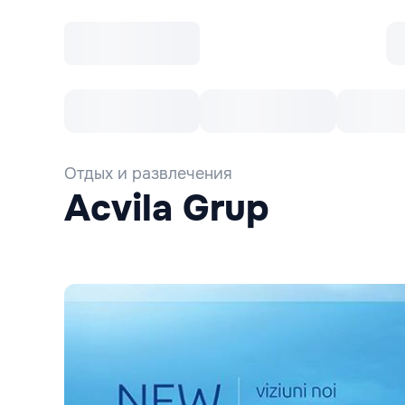
Все cобытия
Afisha рекомендует
К
Отдых и развлечения
Acvila Grup