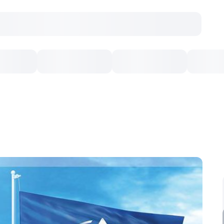
онцерты
Театр
Кишинев Арена
Кино