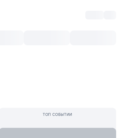
Войти
RO
Культурный ваучер
Топ 10
Ещё
ТОП СОБЫТИИ