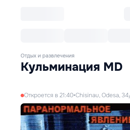
Все cобытия
Afisha рекомендует
К
Отдых и развлечения
Кульминация MD
Откроется в 21:40
•
Chisinau, Odesa, 34