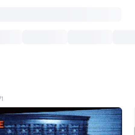
онцерты
Театр
Кишинев Арена
Кино
/1