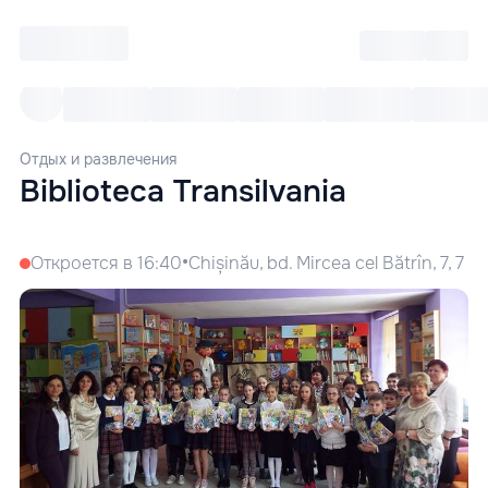
Войти
RO
Все cобытия
Afisha ре
Отдых и развлечения
Biblioteca Transilvania
•
Откроется в 16:40
Chișinău, bd. Mircea cel Bătrîn, 7, 7