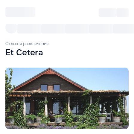
Войти
RO
Все cобытия
Afisha ре
Отдых и развлечения
Et Cetera