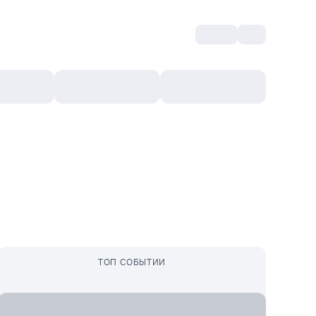
Войти
RO
Культурный ваучер
Топ 10
Ещё
ТОП СОБЫТИИ