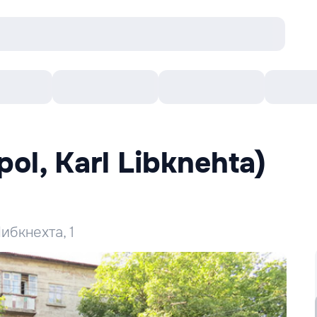
онцерты
Театр
Кишинев Арена
Кино
pol, Karl Libknehta)
Либкнехта, 1