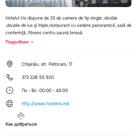
Hotelul Iris dispune de 33 de camere de tip single ,double
,double de lux şi triple,restaurant cu vedere panoramică ,sală de
conferinţă, fitness centru,saună,terasă.
Подробнее
Chișinău, str. Petricani, 17
373 228 55 920
Пн - Вс: 00:00 - 40:00
http://www.hoteliris.md
Как добраться