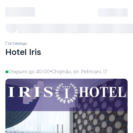
Войти
RO
Все cобытия
Afisha ре
Гостиницы
Hotel Iris
•
Открыто до 40:00
Chișinău, str. Petricani, 17