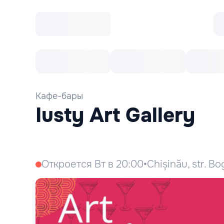
Все cобытия
Afisha рекомендует
К
Кафе-бары
Iusty Art Gallery
Откроется Вт в 20:00
•
Chișinău, str. B