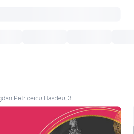
онцерты
Театр
Кишинев Арена
Кино
ogdan Petriceicu Hașdeu, 3