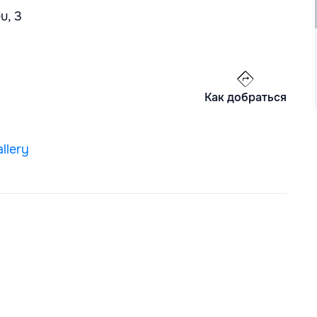
u, 3
Как добраться
llery