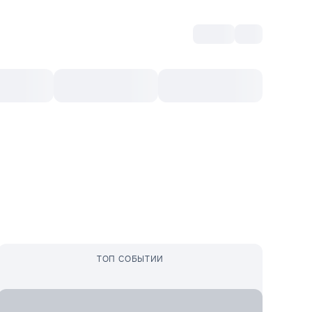
Войти
RO
Культурный ваучер
Топ 10
Ещё
ТОП СОБЫТИИ