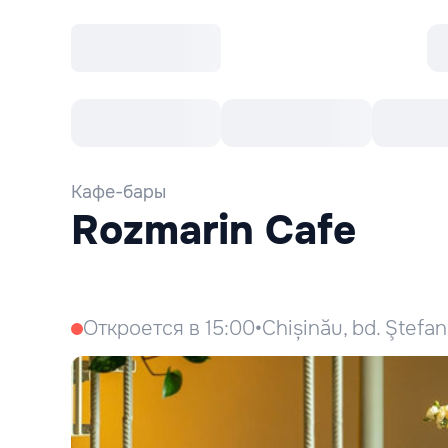
Все cобытия
Afisha рекомендует
К
Кафе-бары
Rozmarin Cafe
Откроется в 15:00
•
Chișinău, bd. Ştefan