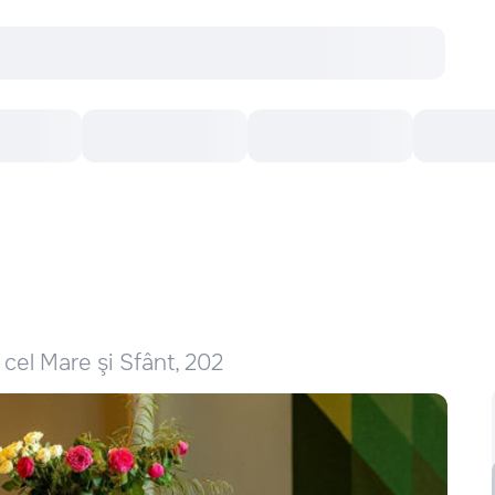
онцерты
Театр
Кишинев Арена
Кино
 cel Mare şi Sfânt, 202