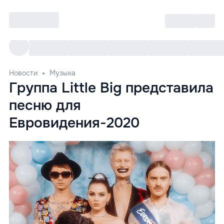
Войти
RO
Все cобытия
Afisha ре
Новости
Музыка
Группа Little Big представила
песню для
Евровидения-2020