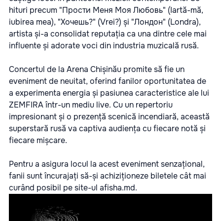
hituri precum "Прости Меня Моя Любовь" (Iartă-mă,
iubirea mea), "Хочешь?" (Vrei?) și "Лондон" (Londra),
artista și-a consolidat reputația ca una dintre cele mai
influente și adorate voci din industria muzicală rusă.
Concertul de la Arena Chișinău promite să fie un
eveniment de neuitat, oferind fanilor oportunitatea de
a experimenta energia și pasiunea caracteristice ale lui
ZEMFIRA într-un mediu live. Cu un repertoriu
impresionant și o prezență scenică incendiară, această
superstară rusă va captiva audiența cu fiecare notă și
fiecare mișcare.
Pentru a asigura locul la acest eveniment senzațional,
fanii sunt încurajați să-și achiziționeze biletele cât mai
curând posibil pe site-ul
afisha.md
.