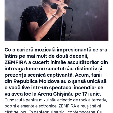
Cu o carieră muzicală impresionantă ce s-a
întins pe mai mult de două decenii,
ZEMFIRA a cucerit inimile ascultătorilor din
întreaga lume cu sunetul său distinctiv și
prezența scenică captivantă. Acum, fanii
din Republica Moldova au o șansă unică să
o vadă live într-un spectacol incendiar ce
va avea loc la Arena Chișinău pe 17 iunie.
Cunoscută pentru mixul său eclectic de rock alternativ,
pop și elemente electronice, ZEMFIRA a reușit să-și
câștige locul în panteonul muzicii contemporane. Cu