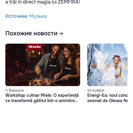
a trăi în direct magia lui ZEMFIRA!
Источник
:
Музыка
Похожие новости
11 Февраля
19 Ноября
Workshop culinar Miele: O experiență
Energi-Ea: noul concep
ce transformă gătitul într-o amintire
semnat de Olesea Nes
memorabilă