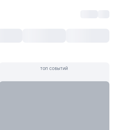
Войти
RO
Культурный ваучер
Топ 10
Ещё
ТОП СОБЫТИЙ