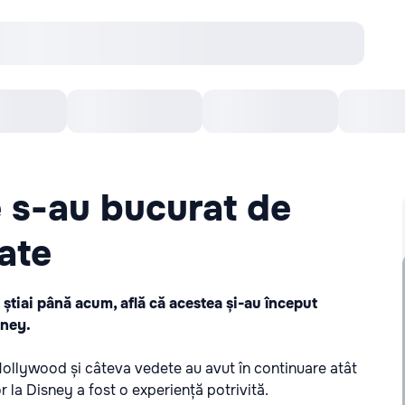
онцерты
Театр
Кишинев Арена
Кино
 s-au bucurat de
tate
u știai până acum, află că acestea și-au început
sney.
 Hollywood și câteva vedete au avut în continuare atât
 la Disney a fost o experiență potrivită.