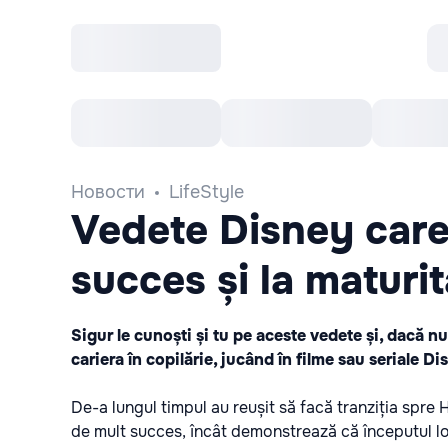
Все cобытия
Afisha рекомендует
К
Новости
LifeStyle
Vedete Disney care
succes și la maturi
Sigur le cunoști și tu pe aceste vedete și, dacă n
cariera în copilărie, jucând în filme sau seriale Di
De-a lungul timpul au reușit să facă tranziția spre
de mult succes, încât demonstrează că începutul lor